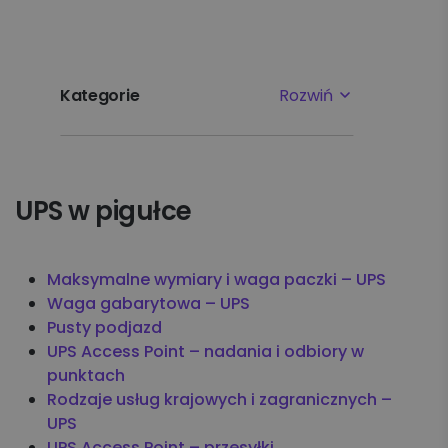
Kategorie
Rozwiń
Najpopularniejsze tematy
UPS w pigułce
Pierwsze kroki
Ustawienia
Maksymalne wymiary i waga paczki – UPS
Waga gabarytowa – UPS
Płatności i faktury
Pusty podjazd
UPS Access Point – nadania i odbiory w
Reklamacje
punktach
Rodzaje usług krajowych i zagranicznych –
Nadawanie
UPS
UPS Access Point – przesyłki