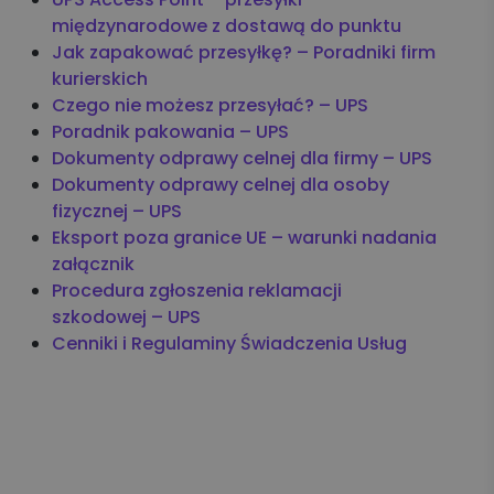
Koszyk zleceń, importy, integracje
międzynarodowe z dostawą do punktu
Jak zapakować przesyłkę? – Poradniki firm
Przesyłki krajowe
kurierskich
Czego nie możesz przesyłać? – UPS
Przesyłki międzynarodowe
Poradnik pakowania – UPS
Dokumenty odprawy celnej dla firmy – UPS
Palety krajowe i międzynarodowe
Dokumenty odprawy celnej dla osoby
fizycznej – UPS
Apaczka PRO
Eksport poza granice UE – warunki nadania
załącznik
Procedura zgłoszenia reklamacji
Regulaminy i Cenniki
szkodowej – UPS
Cenniki i Regulaminy Świadczenia Usług