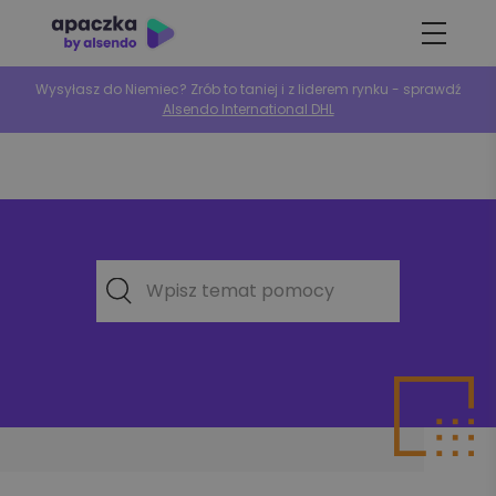
Wysyłasz do Niemiec? Zrób to taniej i z liderem rynku - sprawdź
Alsendo International DHL
Wpisz temat pomocy