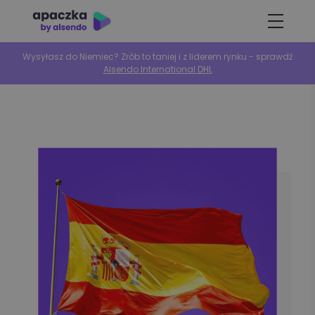
Wysyłasz do Niemiec? Zrób to taniej i z liderem rynku - sprawdź
Alsendo International DHL