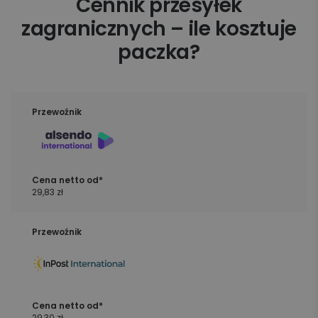
Cennik przesyłek
zagranicznych – ile kosztuje
paczka?
29,83 zł
29,30 zł