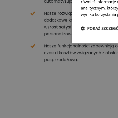
automatyzujące procesy wysyłkowe
również informacje 
analitycznym, którzy
Nasze rozwiązania w modelu SaaS 
wyniku korzystania p
dodatkowe korzyści m.in. zwiększen
wzrost satysfakcji klientów końcowy
POKAŻ SZCZEG
personalizowanej komunikacji.
Nasze funkcjonalności zapewniają 
czasu i kosztów związanych z obsłu
posprzedażową.