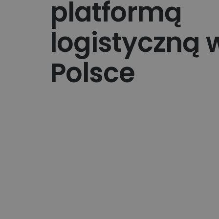
platformą
Technologiczne roz
Kurier wielkogabarytowy
wysyłkowe dla duż
biznesu
logistyczną 
Wysyłka opon kurierem
Apaczka PRO
Polsce