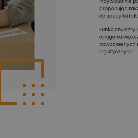
Indywidualnie p
proponując takż
do specyfiki i sk
Funkcjonujemy 
osiąganiu więks
nowoczesnych r
logistycznych.