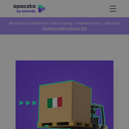
Wysyłasz do Niemiec? Zrób to taniej i z liderem rynku - sprawdź
Alsendo International DHL