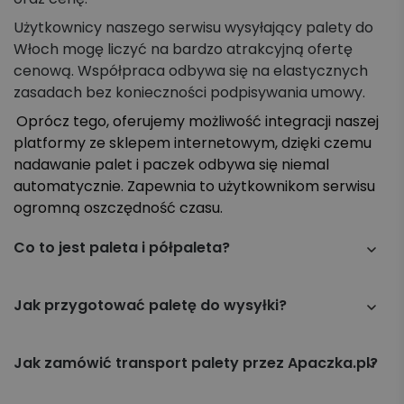
Użytkownicy naszego serwisu wysyłający palety do
Włoch mogę liczyć na bardzo atrakcyjną ofertę
cenową. Współpraca odbywa się na elastycznych
zasadach bez konieczności podpisywania umowy.
Oprócz tego, oferujemy możliwość integracji naszej
platformy ze sklepem internetowym, dzięki czemu
nadawanie palet i paczek odbywa się niemal
automatycznie. Zapewnia to użytkownikom serwisu
ogromną oszczędność czasu.
Co to jest paleta i półpaleta?
Paleta to platforma do transportu towarów o
standardowych wymiarach i nośności, umożliwiająca
Jak przygotować paletę do wysyłki?
łatwe załadunek i rozładunek. Półpaleta to mniejsza
Paleta powinna być solidnie zabezpieczona folią
wersja palety, o połowie wymiarów standardowej
stretch, a towary stabilnie ułożone, aby zapobiec
Jak zamówić transport palety przez Apaczka.pl?
palety.
przesuwaniu się podczas transportu. Opakowanie
W Panelu Klienta wybierz opcję nadania palety, podaj