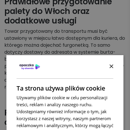
Prawidłowe przygotowanie
palety do Włoch oraz
dodatkowe usługi
Towar przygotowany do transportu musi być
ustawiony w miejscu łatwo dostępnym dla kuriera, do
którego można dojechać furgonetką. To samo
dotyczy dostawy do adresata w systemie burta-
burta. Zawartość palety nie może wystawać poza jej
×
pionowy obrys. Przesyłki są odbierane od nadawców
kolejnego dnia roboczego od złożenia zamówienia, a
czas ich dostarczenia sięga maksymalnie kilku dni
roboczych.
Ta strona używa plików cookie
Używamy plików cookie w celu personalizacji
treści, reklam i analizy naszego ruchu.
Palety do Włoch – usługi
Udostępniamy również informacje o tym, jak
korzystasz z naszej witryny, naszym partnerom
dodatkowe
reklamowym i analitycznym, którzy mogą łączyć