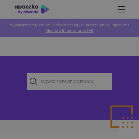
Wysyłasz do Niemiec? Zrób to taniej i z liderem rynku - sprawdź
Alsendo International DHL
Wpisz temat pomocy