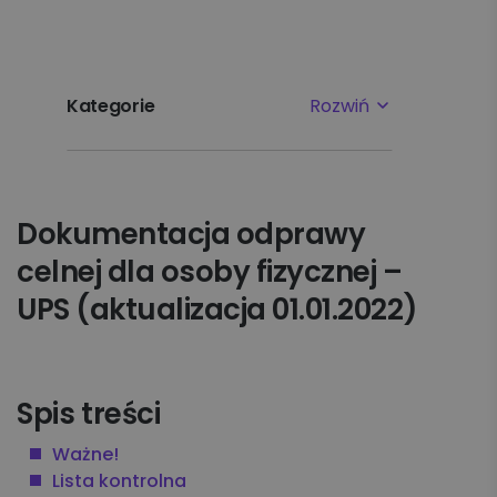
Kategorie
Rozwiń
Najpopularniejsze tematy
Dokumentacja odprawy
Pierwsze kroki
celnej dla osoby fizycznej –
Ustawienia
UPS (aktualizacja 01.01.2022)
Płatności i faktury
Reklamacje
Spis treści
Ważne!
Nadawanie
Lista kontrolna