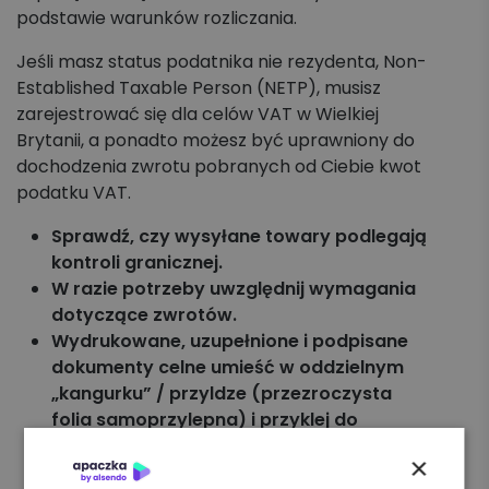
podstawie warunków rozliczania.
Jeśli masz status podatnika nie rezydenta, Non-
Established Taxable Person (NETP), musisz
zarejestrować się dla celów VAT w Wielkiej
Brytanii, a ponadto możesz być uprawniony do
dochodzenia zwrotu pobranych od Ciebie kwot
podatku VAT.
Sprawdź, czy wysyłane towary podlegają
kontroli granicznej.
W razie potrzeby uwzględnij wymagania
dotyczące zwrotów.
Wydrukowane, uzupełnione i podpisane
dokumenty celne umieść w oddzielnym
„kangurku” / przyldze (przezroczysta
folia samoprzylepna) i przyklej do
opakowania przesyłki. W przypadku
×
wielopaku dokumenty zawsze trafiają na