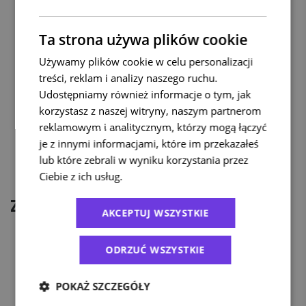
przesyłkę numer 1.
Ta strona używa plików cookie
Używamy plików cookie w celu personalizacji
Wyceń paczkę
treści, reklam i analizy naszego ruchu.
UPS za
Udostępniamy również informacje o tym, jak
korzystasz z naszej witryny, naszym partnerom
granicę
reklamowym i analitycznym, którzy mogą łączyć
je z innymi informacjami, które im przekazałeś
lub które zebrali w wyniku korzystania przez
Ciebie z ich usług.
Polityka prywatności
Załączniki
AKCEPTUJ WSZYSTKIE
Oświadczenie WSK
ODRZUĆ WSZYSTKIE
Faktura proforma
Oświadczenie o pochodzeniu
POKAŻ SZCZEGÓŁY
Oświadczenie o pochodzeniu – przydatne