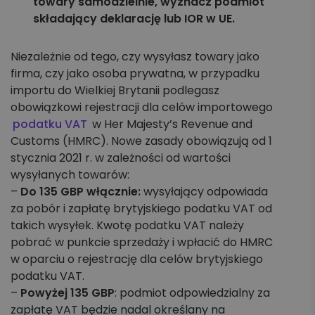
towary samodzielnie, wyznacz podmiot
składający deklarację lub IOR w UE.
Niezależnie od tego, czy wysyłasz towary jako
firma, czy jako osoba prywatna, w przypadku
importu do Wielkiej Brytanii podlegasz
obowiązkowi rejestracji dla celów importowego
podatku VAT
w Her Majesty’s Revenue and
Customs (HMRC). Nowe zasady obowiązują od 1
stycznia 2021 r. w zależności od wartości
wysyłanych towarów:
–
Do 135 GBP
włącznie:
wysyłający odpowiada
za pobór i zapłatę brytyjskiego podatku VAT od
takich wysyłek. Kwotę podatku VAT należy
pobrać w punkcie sprzedaży i wpłacić do HMRC
w oparciu o rejestrację dla celów brytyjskiego
podatku VAT.
–
Powyżej 135 GBP
: podmiot odpowiedzialny za
zapłatę VAT będzie nadal określany na