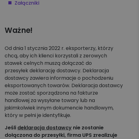
Załączniki
Koszyk zleceń, importy, integracje
Przesyłki krajowe
Ważne!
Przesyłki międzynarodowe
Od dnia 1 stycznia 2022 r. eksporterzy, którzy
Palety krajowe i międzynarodowe
chcą, aby ich klienci korzystali z zerowych
stawek celnych muszą dołączać do
Apaczka PRO
przesyłek deklarację dostawcy. Deklaracja
dostawcy zawiera informacje o pochodzeniu
Regulaminy i Cenniki
eksportowanych towarów. Deklaracja dostawcy
może zostać sporządzona na fakturze
handlowej za wysyłane towary lub na
jakimkolwiek innym dokumencie handlowym,
który w pełni je identyfikuje.
Jeśli
deklaracja dostawcy
nie zostanie
dołączona do przesyłki, firma UPS zrealizuje