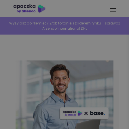
Wysyłasz do Niemiec? Zrób to taniej i z liderem rynku - sprawdź
Alsendo International DHL