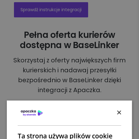
Sprawdź instrukcje integracji
Pełna oferta kurierów
dostępna w BaseLinker
Skorzystaj z oferty największych firm
kurierskich i nadawaj przesyłki
bezpośrednio w BaseLinker dzięki
integracji z Apaczka.
×
Ta strona używa plików cookie