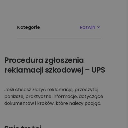
Kategorie
Rozwiń
Najpopularniejsze tematy
Procedura zgłoszenia
Pierwsze kroki
reklamacji szkodowej – UPS
Ustawienia
Płatności i faktury
Jeśli chcesz złożyć reklamację, przeczytaj
poniższe, praktyczne informacje, dotyczące
dokumentów i kroków, które należy podjąć.
Reklamacje
Nadawanie