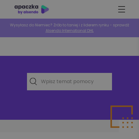
Wysyłasz do Niemiec? Zrób to taniej i z liderem rynku - sprawdź
Alsendo International DHL
Wpisz temat pomocy