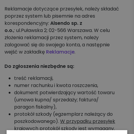
Reklamacje dotyczące przesyłek, należy składać
poprzez system lub pisemnie na adres
korespondencyjny:
Alsendo sp. z
o.o.
;
ul.Puławska 2; 02-566 Warszawa. W celu
złożenia reklamacji przez system, należy
zalogować się do swojego konta, a następnie
wejść w zakładkę
Reklamacje
.
Do zgłoszenia niezbędne są:
treść reklamacji,
numer rachunku i kwota roszczenia,
dokument potwierdzający wartość towaru
(umowa kupna/ sprzedaży; faktura/
paragon fiskalny),
protokół szkody (egzemplarz należący do
poszkodowanego).
W przypadku przesyłek
krajowych protokół szkody jest wymagany.