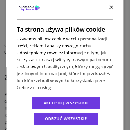
W przypadku przesyłek zagranicznych
×
protokół szkody nie jest wymagany, jeśli nie
został spisany w momencie doręczenia
przesyłki. Dodatkowo, nie ma późniejszej
Ta strona używa plików cookie
możliwości jego spisania.
Używamy plików cookie w celu personalizacji
Opcjonalnie można dołączyć zdjęcia
treści, reklam i analizy naszego ruchu.
uszkodzonego towaru.
Udostępniamy również informacje o tym, jak
korzystasz z naszej witryny, naszym partnerom
reklamowym i analitycznym, którzy mogą łączyć
je z innymi informacjami, które im przekazałeś
Zagubienie przesyłki
lub które zebrali w wyniku korzystania przez
Ciebie z ich usług.
Polityka prywatności
Przesyłkę uznaje się za zagubioną po 30 dniach
od planowanej daty doręczenia i braku
AKCEPTUJ WSZYSTKIE
możliwości zlokalizowania przesyłki.
Reklamacje dotyczące przesyłek, należy składać
ODRZUĆ WSZYSTKIE
poprzez system lub pisemnie na adres
korespondencyjny:
Alsendo sp. z