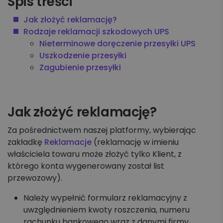
Spis treści
Koszyk zleceń, importy, integracje
Jak złożyć reklamację?
Rodzaje reklamacji szkodowych UPS
Przesyłki krajowe
Nieterminowe doręczenie przesyłki UPS
Uszkodzenie przesyłki
Przesyłki międzynarodowe
Zagubienie przesyłki
Palety krajowe i międzynarodowe
Apaczka PRO
Jak złożyć reklamację?
Za pośrednictwem naszej platformy, wybierając
Regulaminy i Cenniki
zakładkę
Reklamacje
(reklamację w imieniu
właściciela towaru może złożyć tylko Klient, z
którego konta wygenerowany został list
przewozowy).
Należy wypełnić formularz reklamacyjny z
uwzględnieniem kwoty roszczenia, numeru
rachunku bankowego wraz z danymi firmy