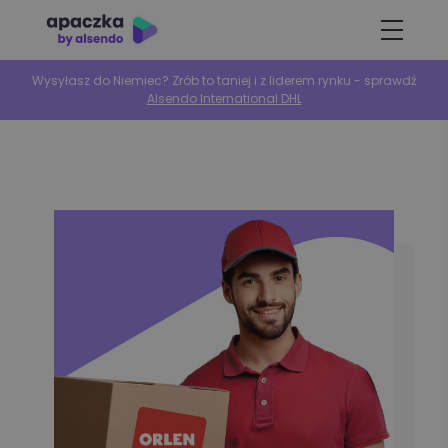
Wysyłasz do Niemiec? Zrób to taniej i z liderem rynku - sprawdź
Alsendo International DHL