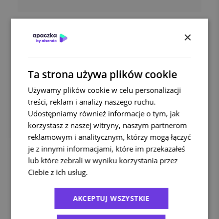
×
Ta strona używa plików cookie
Używamy plików cookie w celu personalizacji
treści, reklam i analizy naszego ruchu.
Udostępniamy również informacje o tym, jak
korzystasz z naszej witryny, naszym partnerom
reklamowym i analitycznym, którzy mogą łączyć
je z innymi informacjami, które im przekazałeś
lub które zebrali w wyniku korzystania przez
Książka adresowa i szablony
Ciebie z ich usług.
Polityka prywatności
zleceń
AKCEPTUJ WSZYSTKIE
Dzięki książce adresowej możesz zapisywać
swoich stałych odbiorców, a dzięki