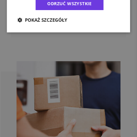
ODRZUĆ WSZYSTKIE
szablonom zleceń nadasz przesyłkę dwoma
kliknięciami!
POKAŻ SZCZEGÓŁY