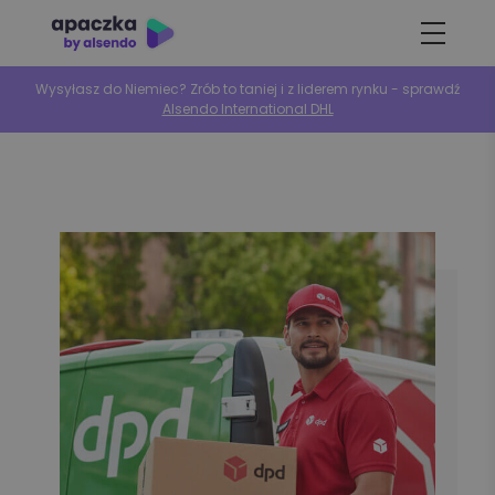
Wysyłasz do Niemiec? Zrób to taniej i z liderem rynku - sprawdź
Alsendo International DHL