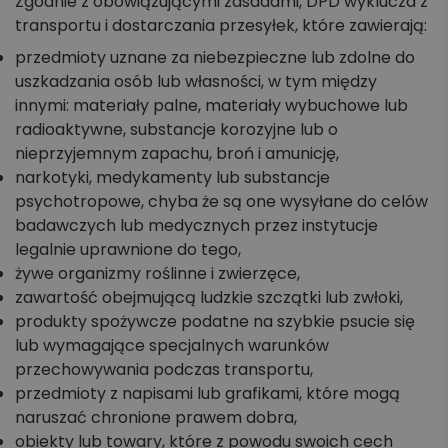
Zgodnie z obowiązującymi zasadami, DPD wyklucza z
transportu i dostarczania przesyłek, które zawierają:
przedmioty uznane za niebezpieczne lub zdolne do
uszkadzania osób lub własności, w tym między
innymi: materiały palne, materiały wybuchowe lub
radioaktywne, substancje korozyjne lub o
nieprzyjemnym zapachu, broń i amunicję,
narkotyki, medykamenty lub substancje
psychotropowe, chyba że są one wysyłane do celów
badawczych lub medycznych przez instytucje
legalnie uprawnione do tego,
żywe organizmy roślinne i zwierzęce,
zawartość obejmującą ludzkie szczątki lub zwłoki,
produkty spożywcze podatne na szybkie psucie się
lub wymagające specjalnych warunków
przechowywania podczas transportu,
przedmioty z napisami lub grafikami, które mogą
naruszać chronione prawem dobra,
obiekty lub towary, które z powodu swoich cech