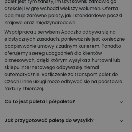
palet jest tym tańszy, im użytkownik zamawia go
częściej i w grę wchodzi większy wolumen. Oferta
obejmuje zarówno palety, jak i standardowe paczki
krajowe oraz międzynarodowe.
Współpraca z serwisem Apaczka odbywa się na
elastycznych zasadach, ponieważ nie jest konieczne
podpisywanie umowy z żadnym kurierem. Ponadto
oferujemy szereg udogodnień dla klientów
biznesowych, dzięki którym wysyłka z hurtowni lub
sklepu internetowego odbywa się niemal
automatycznie. Rozliczenie za transport palet do
Czech i inne usługi może odbywać się na podstawie
faktury zbiorczej.
Co to jest paleta i półpaleta?
Paleta to platforma do transportu towarów o
standardowych wymiarach i nośności, umożliwiająca
Jak przygotować paletę do wysyłki?
łatwe załadunek i rozładunek. Półpaleta to mniejsza