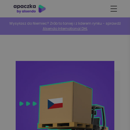
Wysyłasz do Niemiec? Zrób to taniej i z liderem rynku - sprawdź
Alsendo International DHL