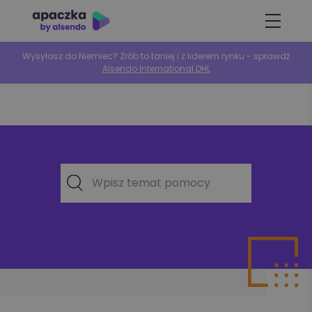
Wysyłasz do Niemiec? Zrób to taniej i z liderem rynku - sprawdź
Alsendo International DHL
Wpisz temat pomocy