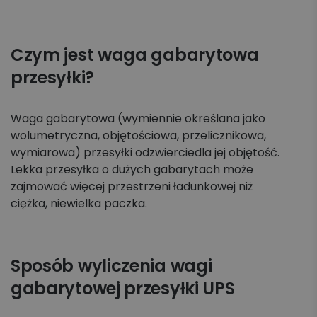
Koszyk zleceń, importy, integracje
Przesyłki krajowe
Czym jest waga gabarytowa
przesyłki?
Przesyłki międzynarodowe
Palety krajowe i międzynarodowe
Waga gabarytowa (wymiennie określana jako
wolumetryczna, objętościowa, przelicznikowa,
Apaczka PRO
wymiarowa) przesyłki odzwierciedla jej objętość.
Lekka przesyłka o dużych gabarytach może
zajmować więcej przestrzeni ładunkowej niż
Regulaminy i Cenniki
ciężka, niewielka paczka.
Sposób wyliczenia wagi
gabarytowej przesyłki UPS