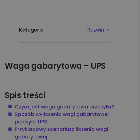
Kategorie
Rozwiń
Najpopularniejsze tematy
Waga gabarytowa – UPS
Pierwsze kroki
Ustawienia
Spis treści
Płatności i faktury
Czym jest waga gabarytowa przesyłki?
Reklamacje
Sposób wyliczenia wagi gabarytowej
przesyłki UPS
Nadawanie
Przykładowy scenariusz liczenia wagi
gabarytowej