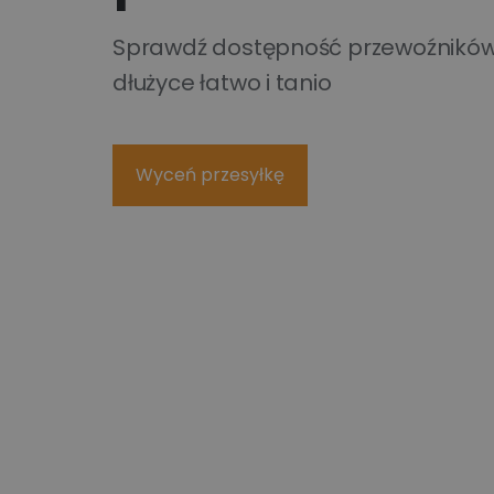
Technologiczne roz
Kurier wielkogabarytowy
wysyłkowe dla duż
Sprawdź dostępność przewoźników
biznesu
Wysyłka opon kurierem
dłużyce łatwo i tanio
Apaczka PRO
Wyceń przesyłkę