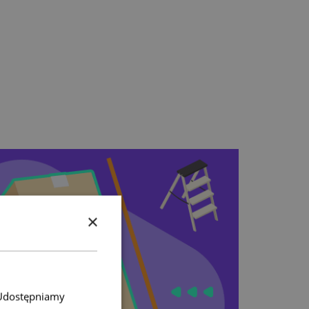
×
. Udostępniamy