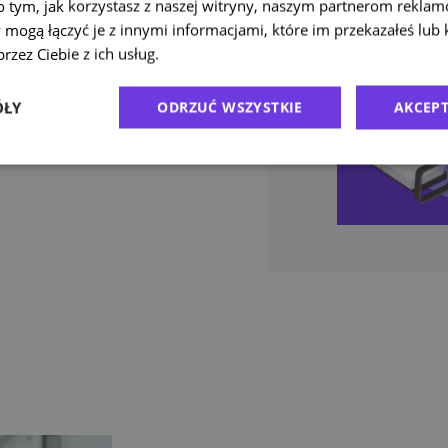
o tym, jak korzystasz z naszej witryny, naszym partnerom rekla
to duże i
 mogą łączyć je z innymi informacjami, które im przekazałeś lub 
 możesz łatwo
rzez Ciebie z ich usług.
Polityka prywatności
h jak meble,
pieczny
ÓŁY
ODRZUĆ WSZYSTKIE
AKCEPT
mi proces
omplikacji.