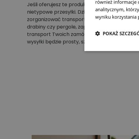
również informacje 
Jeśli oferujesz te produkty, wiesz, że często są 
analitycznym, którzy
nietypowe przesyłki. Dzięki naszej platformie
wyniku korzystania p
zorganizować transport długich paczek, takic
drabiny czy pergole, zapewniając szybki i bez
POKAŻ SZCZEG
transport Twoich zamówień do klientów. Z na
wysyłki będzie prosty, szybki i bez zbędnych k