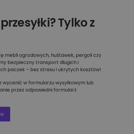
przesyłki? Tylko z
kę mebli ogrodowych, huśtawek, pergoli czy
my bezpieczny transport długich i
h paczek – bez stresu i ukrytych kosztów!
sz wycenić w formularzu wysyłkowym lub
anie przez odpowiedni formularz
kę