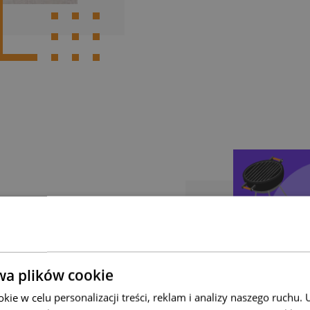
 za
wa plików cookie
ów szuka
ie w celu personalizacji treści, reklam i analizy naszego ruchu
ów do ogrodu.