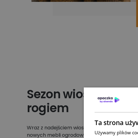
Sezon wiosenny już
rogiem
Ta strona uży
Wraz z nadejściem wiosny wielu Twoich klient
Używamy plików cook
nowych mebli ogrodowych, grilli czy akcesori