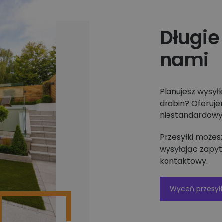
Długie 
nami
Planujesz wysył
drabin? Oferuje
niestandardowyc
Przesyłki może
wysyłając zapyt
kontaktowy.
Wyceń przesył