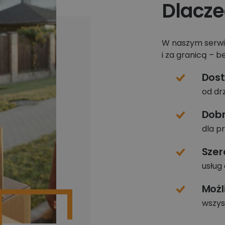
Dlacze
W naszym serwisi
i za granicą – b
Dos
od dr
Dobr
dla p
Szer
usług
Możl
wszys