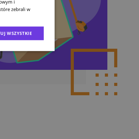
mowym i
które zebrali w
UJ WSZYSTKIE