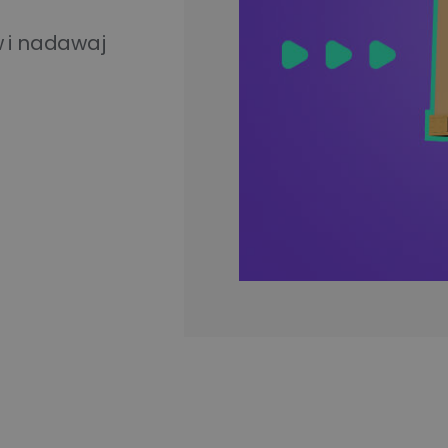
Apaczka.pl i partnerów
wiązania
ego
 i nadawaj
Nowy Panel Klienta
Poznaj więcej firm