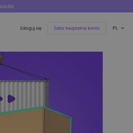
onal DHL
PL
Zaloguj się
Załóż bezpłatne konto
EN
Integracje e-commerce
50+ dostępnych integracji
Allegro
Woocommerce
Shoper
IdoSell
BaseLinker
Selly