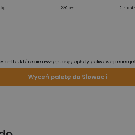
 kg
220 cm
2-4 dni
 netto, które nie uwzględniają opłaty paliwowej i energety
Wyceń paletę do Słowacji
 do