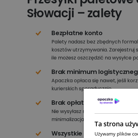
Słowacji – zalety
Bezpłatne konto
Palety nadasz bez zbędnych formaln
kosztów utrzymywania. Zarejestruj s
ile możesz oszczędzić na wysyłce pa
Brak minimum logistyczne
Apaczka opłaca się nawet, jeśli korz
kurierskich sporadycznie.
Brak opłat stałych
Nie wysyłasz nic – nie płacisz. Pełna
minimalizacja kosztów.
Ta strona uży
Wszystkie rodzaje nośników
Używamy plików cook