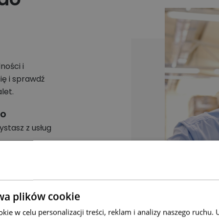
ości i
ię i sprawdź
let.
go
ystasz z usług
 elastyczność i
wa plików cookie
ie w celu personalizacji treści, reklam i analizy naszego ruchu