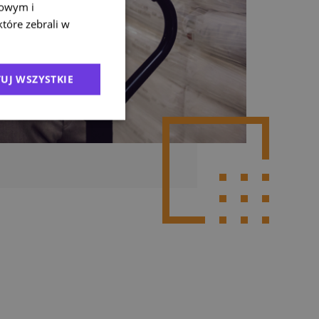
mowym i
które zebrali w
UJ WSZYSTKIE