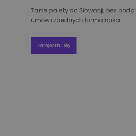
Technologiczne roz
Kurier wielkogabarytowy
Tanie palety do Słowacji, bez podp
wysyłkowe dla duż
biznesu
umów i zbędnych formalności
Wysyłka opon kurierem
Apaczka PRO
Zarejestruj się