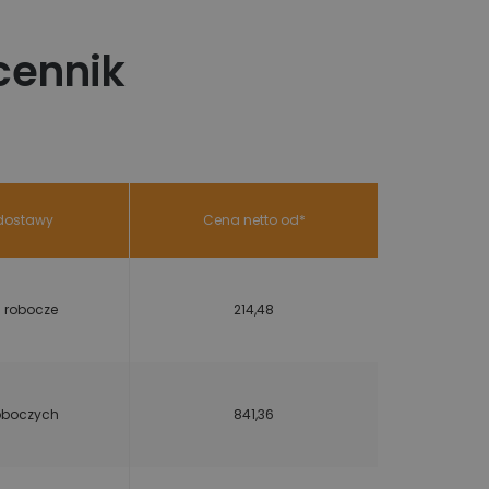
cennik
dostawy
Cena netto od*
i robocze
214,48
roboczych
841,36