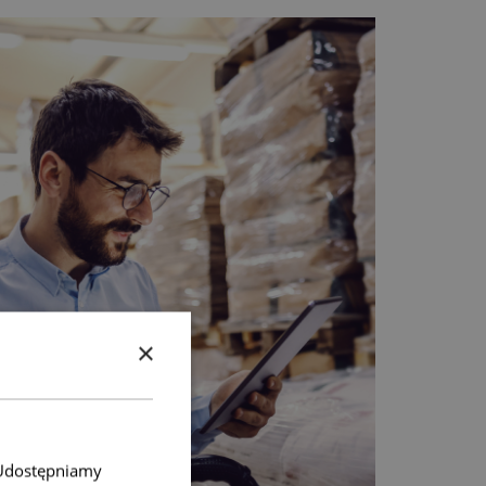
×
. Udostępniamy