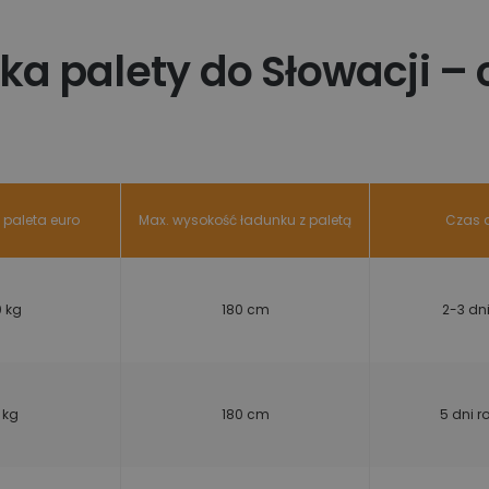
ka palety do Słowacji – 
paleta euro
Max. wysokość ładunku z paletą
Czas 
 kg
180 cm
2-3 dn
 kg
180 cm
5 dni 