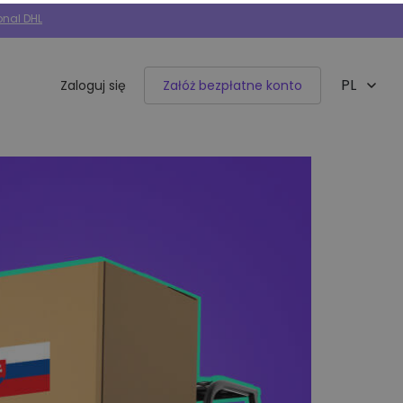
onal DHL
PL
Zaloguj się
Załóż bezpłatne konto
EN
Integracje e-commerce
50+ dostępnych integracji
Allegro
Woocommerce
Shoper
IdoSell
BaseLinker
Selly