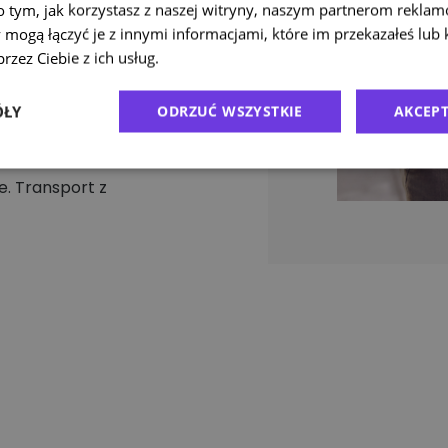
o tym, jak korzystasz z naszej witryny, naszym partnerom rekla
y i
 mogą łączyć je z innymi informacjami, które im przekazałeś lub 
ndardowe.
rzez Ciebie z ich usług.
Polityka prywatności
ÓŁY
ODRZUĆ WSZYSTKIE
AKCEPT
 roboczego.
rdowe
e. Transport z