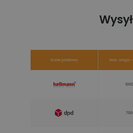
Wysył
Kurier paletowy
Max. waga – 
1000
700