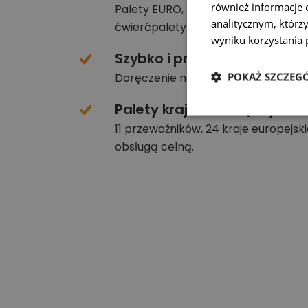
również informacje 
Palety EURO, przemysłowe, półpalet
analitycznym, którzy
ćwierćpalety a także palety niesta
wyniku korzystania p
Szybko i prosto
POKAŻ SZCZEG
Doręczenie nawet następnego dnia
Palety krajowe i międzyna
11 przewoźników, 24 kraje europejski
obsługą celną.