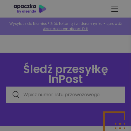
Wysyłasz do Niemiec? Zrób to taniej i z liderem rynku - sprawdź
Alsendo International DHL
Śledź
przesyłkę
InPost
Wpisz numer listu przewozowego