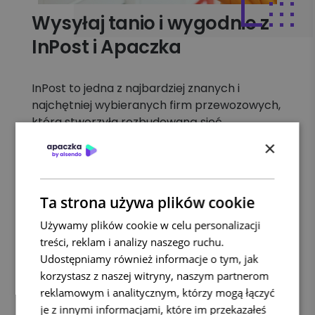
Wysyłaj tanio i wygodnie z
InPost i Apaczka
InPost to jedna z najbardziej znanych i
najchętniej wybieranych firm przewozowych,
która stworzyła rozbudowaną sieć
Paczkomatów umożliwiających
×
samoobsługowe, intuicyjne i wygodne
nadawanie oraz wysyłanie przesyłek. Wysoka
jakość świadczonych usług InPost została
Ta strona używa plików cookie
potwierdzona licznymi prestiżowymi
nagrodami oraz pozytywnymi opiniami
Używamy plików cookie w celu personalizacji
zadowolonych Klientów.
treści, reklam i analizy naszego ruchu.
Udostępniamy również informacje o tym, jak
InPost to jednak nie tylko sieć Paczkomatów,
korzystasz z naszej witryny, naszym partnerom
ale również innowacyjne, szyte na miarę
reklamowym i analitycznym, którzy mogą łączyć
usługi dla branży e-commerce. Zaletą tej
je z innymi informacjami, które im przekazałeś