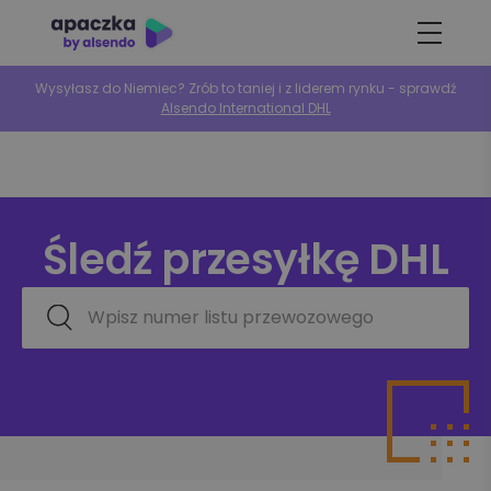
Wysyłasz do Niemiec? Zrób to taniej i z liderem rynku - sprawdź
Alsendo International DHL
Śledź
przesyłkę DHL
Wpisz numer listu przewozowego