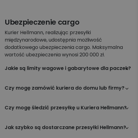
Ubezpieczenie cargo
Kurier Hellmann, realizując przesyłki
międzynarodowe, udostępnia możliwość
dodatkowego ubezpieczenia cargo. Maksymalna
wartość ubezpieczenia wynosi 200 000 zł.
Jakie są limity wagowe i gabarytowe dla paczek?
Standardowa paleta krajowa:
Maksymalna waga palety: 1000 kg
Czy mogę zamówić kuriera do domu lub firmy?
Wymiary podstawy palety: 120 cm x 80 cm
Tak, zamówienie kuriera pod wskazany adres jest
Maksymalna wysokość ładunku (razem z paletą): 210
możliwe w większości lokalizacji. Kurier odbierze
Czy mogę śledzić przesyłkę u Kuriera Hellmann?
cm
przesyłkę w wyznaczonym terminie – wystarczy
Maksymalnie 8 miejsc paletowych na jednej
Tak, możesz śledzić swoją przesyłkę nadaną za
złożyć zamówienie przez panel klienta Apaczka.pl.
przesyłce, max waga przesyłki – do 3500 kg
pośrednictwem firmy Hellmann poprzez platformę
Jak szybko są dostarczane przesyłki Hellmann?
Półpaleta krajowa:
Apaczka.pl. Wystarczy, że posiadasz numer listu