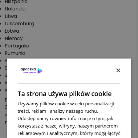
Hiszpania
Holandia
Litwa
Luksemburg
Łotwa
Niemcy
Portugalia
Rumunia
Słowacja
Słowenia
×
Szwecja
Węgry
Włochy
Ta strona używa plików cookie
Półpaleta międzynarodowa ma podstawę 80 cm x
Używamy plików cookie w celu personalizacji
60 cm. Jej maksymalna waga do 400 kg, natomiast
treści, reklam i analizy naszego ruchu.
wysokość 180 cm. Przesyłka może zawierać
Udostępniamy również informacje o tym, jak
maksymalnie 16 półpalet.
korzystasz z naszej witryny, naszym partnerom
reklamowym i analitycznym, którzy mogą łączyć