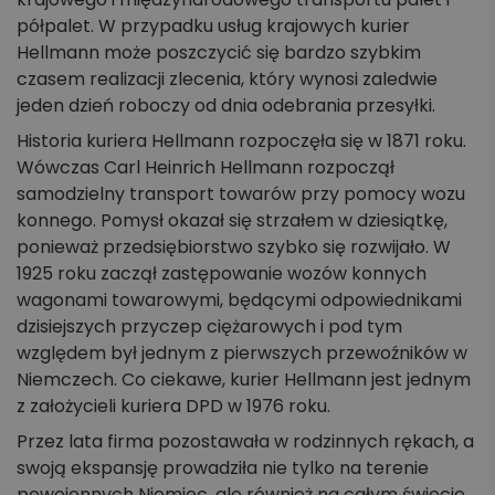
półpalet. W przypadku usług krajowych kurier
Hellmann może poszczycić się bardzo szybkim
czasem realizacji zlecenia, który wynosi zaledwie
jeden dzień roboczy od dnia odebrania przesyłki.
Historia kuriera Hellmann rozpoczęła się w 1871 roku.
Wówczas Carl Heinrich Hellmann rozpoczął
samodzielny transport towarów przy pomocy wozu
konnego. Pomysł okazał się strzałem w dziesiątkę,
ponieważ przedsiębiorstwo szybko się rozwijało. W
1925 roku zaczął zastępowanie wozów konnych
wagonami towarowymi, będącymi odpowiednikami
dzisiejszych przyczep ciężarowych i pod tym
względem był jednym z pierwszych przewoźników w
Niemczech. Co ciekawe, kurier Hellmann jest jednym
z założycieli kuriera DPD w 1976 roku.
Przez lata firma pozostawała w rodzinnych rękach, a
swoją ekspansję prowadziła nie tylko na terenie
powojennych Niemiec, ale również na całym świecie.