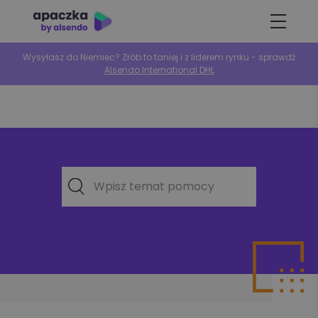
Wysyłasz do Niemiec? Zrób to taniej i z liderem rynku - sprawdź
Alsendo International DHL
Wpisz temat pomocy