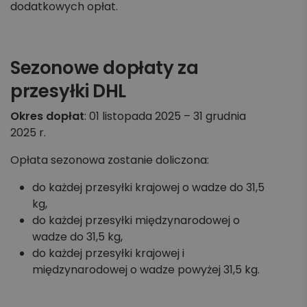
dodatkowych opłat.
Koszyk zleceń, importy, integracje
Przesyłki krajowe
Sezonowe dopłaty za
Przesyłki międzynarodowe
przesyłki DHL
Palety krajowe i międzynarodowe
Okres dopłat
: 01 listopada 2025 – 31 grudnia
2025 r.
Apaczka PRO
Opłata sezonowa zostanie doliczona:
Regulaminy i Cenniki
do każdej przesyłki krajowej o wadze do 31,5
kg,
do każdej przesyłki międzynarodowej o
wadze do 31,5 kg,
do każdej przesyłki krajowej i
międzynarodowej o wadze powyżej 31,5 kg.