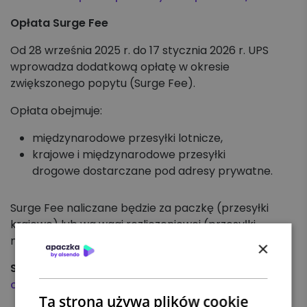
Opłata Surge Fee
Od 28 września 2025 r. do 17 stycznia 2026 r. UPS
wprowadza dodatkową opłatę w okresie
zwiększonego popytu (Surge Fee).
Opłata obejmuje:
międzynarodowe przesyłki lotnicze,
krajowe i międzynarodowe przesyłki
drogowe dostarczane pod adresy prywatne.
Surge Fee naliczane będzie za paczkę (przesyłki
krajowe) lub wg wagi rozliczeniowej (przesyłki
międzynarodowe) i podlega opłacie paliwowej.
×
Stawki dopłat są widoczne w nas naszym
cenniku.
Ta strona używa plików cookie