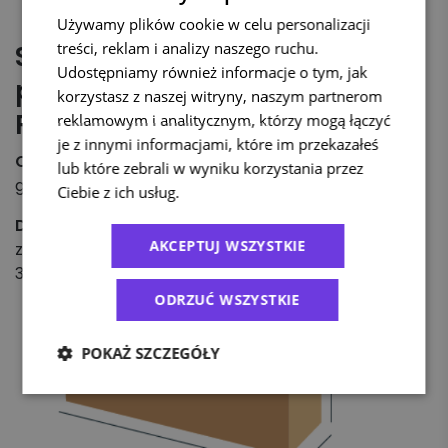
Używamy plików cookie w celu personalizacji
treści, reklam i analizy naszego ruchu.
Sezonowe dopłaty za
Udostępniamy również informacje o tym, jak
przesyłki niestandardowe
korzystasz z naszej witryny, naszym partnerom
FedEx
reklamowym i analitycznym, którzy mogą łączyć
je z innymi informacjami, które im przekazałeś
Okres obowiązywania dopłat
: 1 listopada – 31
lub które zebrali w wyniku korzystania przez
grudnia 2025 r.
Ciebie z ich usług.
Polityka prywatności
Dopłaty za przesyłki niestandardowe
: Dopłata
AKCEPTUJ WSZYSTKIE
za przesyłki niestandardowe wzrasta z 200% na
300% ceny usług podstawowych.
ODRZUĆ WSZYSTKIE
POKAŻ SZCZEGÓŁY