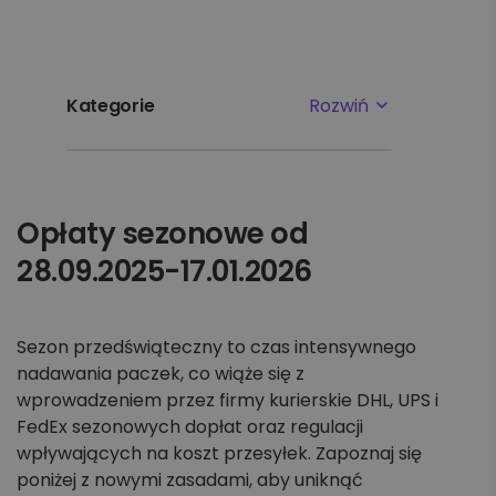
Kategorie
Rozwiń
Najpopularniejsze tematy
Opłaty sezonowe od
Pierwsze kroki
28.09.2025-17.01.2026
Ustawienia
Płatności i faktury
Sezon przedświąteczny to czas intensywnego
nadawania paczek, co wiąże się z
wprowadzeniem przez firmy kurierskie DHL, UPS i
Reklamacje
FedEx sezonowych dopłat oraz regulacji
wpływających na koszt przesyłek. Zapoznaj się
Nadawanie
poniżej z nowymi zasadami, aby uniknąć