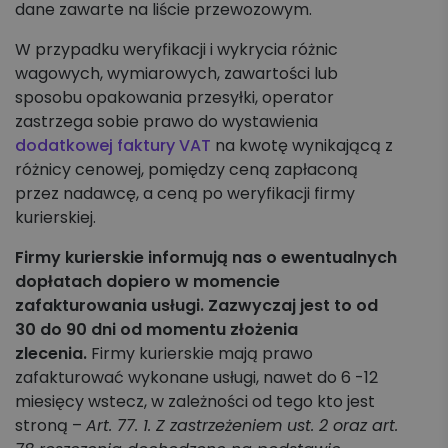
dane zawarte na liście przewozowym.
Koszyk zleceń, importy, integracje
W przypadku weryfikacji i wykrycia różnic
Przesyłki krajowe
wagowych, wymiarowych, zawartości lub
sposobu opakowania przesyłki, operator
Przesyłki międzynarodowe
zastrzega sobie prawo do wystawienia
dodatkowej faktury VAT
na kwotę wynikającą z
Palety krajowe i międzynarodowe
różnicy cenowej, pomiędzy ceną zapłaconą
przez nadawcę, a ceną po weryfikacji firmy
Apaczka PRO
kurierskiej.
Firmy kurierskie informują nas o ewentualnych
Regulaminy i Cenniki
dopłatach dopiero w momencie
zafakturowania usługi. Zazwyczaj jest to od
30 do 90 dni od momentu złożenia
zlecenia.
Firmy kurierskie mają prawo
zafakturować wykonane usługi, nawet do 6 -12
miesięcy wstecz, w zależności od tego kto jest
stroną –
Art. 77.
1. Z zastrzeżeniem ust. 2 oraz art.