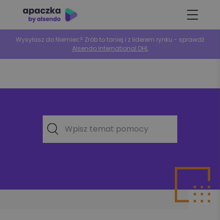
Wysyłasz do Niemiec? Zrób to taniej i z liderem rynku - sprawdź
Alsendo International DHL
Wpisz temat pomocy