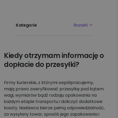
Kategorie
Rozwiń
Najpopularniejsze tematy
Kiedy otrzymam informację o
Pierwsze kroki
dopłacie do przesyłki?
Ustawienia
Płatności i faktury
Firmy kurierskie, z którymi współpracujemy,
mają prawo zweryfikować przesyłkę pod kątem
wagi, wymiarów bądź rodzaju opakowania na
Reklamacje
każdym etapie transportu i doliczyć dodatkowe
koszty. Nadawca bierze pełną odpowiedzialność,
Nadawanie
za wysyłany towar, sposób jego zapakowania i