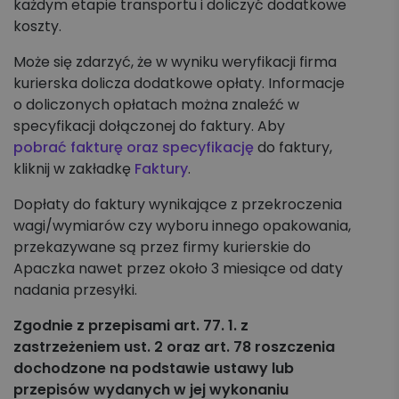
każdym etapie transportu i doliczyć dodatkowe
Koszyk zleceń, importy, integracje
koszty.
Przesyłki krajowe
Może się zdarzyć, że w wyniku weryfikacji firma
kurierska dolicza dodatkowe opłaty. Informacje
Przesyłki międzynarodowe
o doliczonych opłatach można znaleźć w
specyfikacji dołączonej do faktury. Aby
Palety krajowe i międzynarodowe
pobrać fakturę oraz specyfikację
do faktury,
kliknij w zakładkę
Faktury
.
Apaczka PRO
Dopłaty do faktury wynikające z przekroczenia
wagi/wymiarów czy wyboru innego opakowania,
Regulaminy i Cenniki
przekazywane są przez firmy kurierskie do
Apaczka nawet przez około 3 miesiące od daty
nadania przesyłki.
Zgodnie z przepisami art. 77. 1. z
zastrzeżeniem ust. 2 oraz art. 78 roszczenia
dochodzone na podstawie ustawy lub
przepisów wydanych w jej wykonaniu