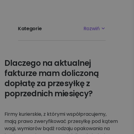
Kategorie
Rozwiń
Najpopularniejsze tematy
Dlaczego na aktualnej
Pierwsze kroki
fakturze mam doliczoną
Ustawienia
dopłatę za przesyłkę z
poprzednich miesięcy?
Płatności i faktury
Reklamacje
Firmy kurierskie, z którymi współpracujemy,
mają prawo zweryfikować przesyłkę pod kątem
Nadawanie
wagi, wymiarów bądź rodzaju opakowania na