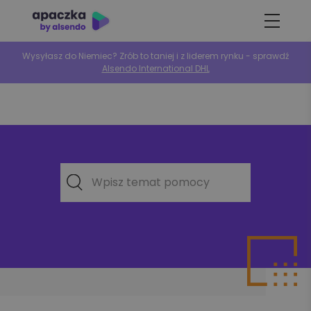
Wysyłasz do Niemiec? Zrób to taniej i z liderem rynku - sprawdź
Alsendo International DHL
Wpisz temat pomocy