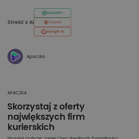
ChatGPT
Streść z AI
Claude
Google AI
Apaczka
APACZKA
Skorzystaj z oferty
największych firm
kurierskich
Wysyłaj szybciej, taniej i bez zbędnych formalności.