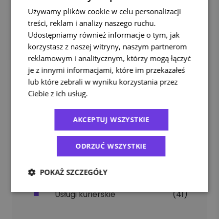
Bez umów, bez zobowiązań - jedna faktura, jeden
Używamy plików cookie w celu personalizacji
panel, jeden partner logistyczny.
treści, reklam i analizy naszego ruchu.
Udostępniamy również informacje o tym, jak
Zamów kuriera po odbiór Twojej przesyłki!
korzystasz z naszej witryny, naszym partnerom
ZAŁÓŻ DARMOWE KONTO
ZALOGUJ SIĘ
LUB
reklamowym i analitycznym, którzy mogą łączyć
je z innymi informacjami, które im przekazałeś
lub które zebrali w wyniku korzystania przez
Ciebie z ich usług.
Polityka prywatności
Kategorie
AKCEPTUJ WSZYSTKIE
Bez kategorii
(5)
E-commerce
(94)
ODRZUĆ WSZYSTKIE
Ekologia
(29)
Porady
(181)
Przesyłki zagraniczne
(48)
POKAŻ SZCZEGÓŁY
Raporty
(5)
Usługi kurierskie
(41)