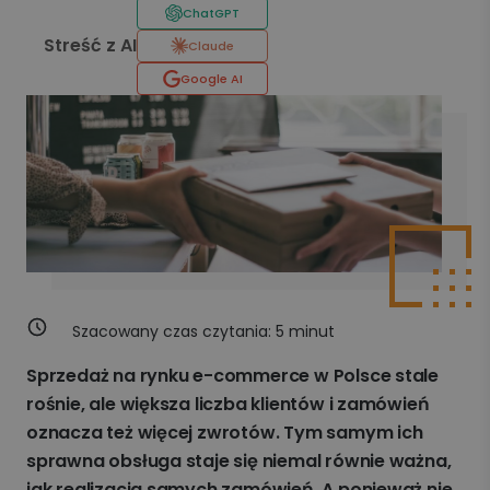
ChatGPT
Streść z AI
Claude
Google AI
Szacowany czas czytania:
5
minut
Sprzedaż na rynku e-commerce w Polsce stale
rośnie, ale większa liczba klientów i zamówień
oznacza też więcej zwrotów. Tym samym ich
sprawna obsługa staje się niemal równie ważna,
jak realizacja samych zamówień. A ponieważ nie