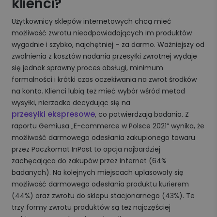
klienci?
Użytkownicy sklepów internetowych chcą mieć
możliwość zwrotu nieodpowiadających im produktów
wygodnie i szybko, najchętniej – za darmo. Ważniejszy od
zwolnienia z kosztów nadania przesyłki zwrotnej wydaje
się jednak sprawny proces obsługi, minimum
formalności i krótki czas oczekiwania na zwrot środków
na konto. Klienci lubią też mieć wybór wśród metod
wysyłki, nierzadko decydując się na
przesyłki ekspresowe
, co potwierdzają badania. Z
raportu Gemiusa „E-commerce w Polsce 2021” wynika, że
możliwość darmowego odesłania zakupionego towaru
przez Paczkomat InPost to opcja najbardziej
zachęcająca do zaku­pów przez Internet (64%
badanych). Na kolejnych miejscach uplasowały się
możliwość darmowego odesłania produktu kurierem
(44%) oraz zwro­tu do sklepu stacjonarnego (43%). Te
trzy formy zwrotu produktów są też najczęściej