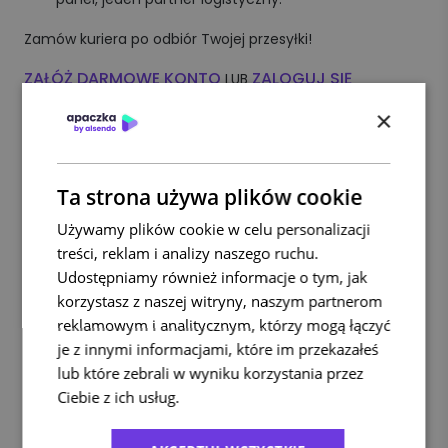
Zamów kuriera po odbiór Twojej przesyłki!
ZAŁÓŻ DARMOWE KONTO
ZALOGUJ SIĘ
LUB
×
Kategorie
Ta strona używa plików cookie
Bez kategorii
(5)
Używamy plików cookie w celu personalizacji
E-commerce
(94)
treści, reklam i analizy naszego ruchu.
Ekologia
(29)
Udostępniamy również informacje o tym, jak
Porady
(181)
korzystasz z naszej witryny, naszym partnerom
Przesyłki zagraniczne
(48)
reklamowym i analitycznym, którzy mogą łączyć
Raporty
(5)
je z innymi informacjami, które im przekazałeś
Usługi kurierskie
(41)
lub które zebrali w wyniku korzystania przez
Ciebie z ich usług.
Polityka prywatności