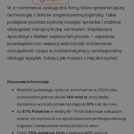
W e-commerce zyskują dziś firmy, które sprawnie łączą
technologię z dobrze zorganizowaną logistyką. Takie
podejście pozwala szybciej rozwijać sprzedaż i stabilnie
obsługiwać rosnącą liczbę zamówień. Współpraca
Apaczka.pl x WeNet wspiera ten proces — zapewnia
przedsiębiorcom większą widoczność w internecie,
oszczędność czasu w codziennej pracy i profesjonalną
obsługę wysyłek. Zobacz jak możesz z niej skorzystać.
Kluczowe informacje
Wartość polskiego rynku e-commerce w 2024 roku
szacowana jest na około
140 mld zł
, przy stałej
dynamice wzrostu przekraczającej
10%
rok do roku.
Aż
87% Polaków
w wieku 16–74 lat dokonuje zakupów
online, co wymusza na sprzedawcach profesjonalizację
logistyki i zwiększenie widoczności w sieci.
Choć
70% polskich firm
z sektora MŚP widzi w