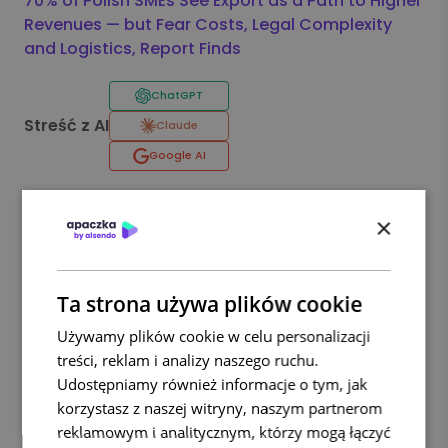
70% of Polish SMEs See Export as a Path to Higher
Revenues — but Fear Costs, Legal Complexity
and Logistics, Report Finds
ChatGPT
Streść z AI
Claude
Google AI
×
Barbara Bochenek
Pomagam firmom sprawniej zarządzać wysyłką i
Ta strona używa plików cookie
budować przewagę w logistyce dzięki trafnej komunikacji
Używamy plików cookie w celu personalizacji
i rzetelnym treściom. Jako specjalistka ds. komunikacji i
treści, reklam i analizy naszego ruchu.
content marketingu z pasją do innowacji logistycznych
Udostępniamy również informacje o tym, jak
tworzę artykuły, e-booki, materiały edukacyjne i case
korzystasz z naszej witryny, naszym partnerom
studies, które pokazują, jak rozwiązania Apaczka
reklamowym i analitycznym, którzy mogą łączyć
usprawniają procesy i wspierają rozwój biznesu. W pracy