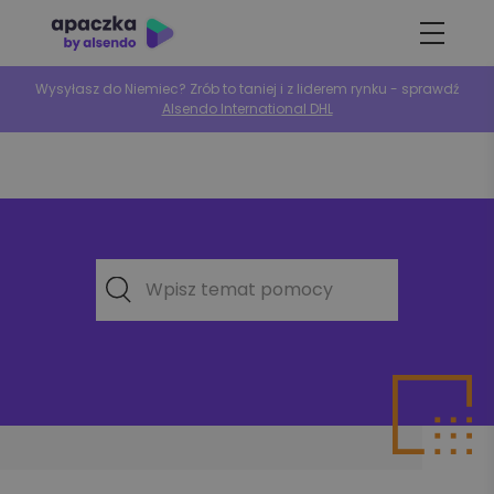
Wysyłasz do Niemiec? Zrób to taniej i z liderem rynku - sprawdź
Alsendo International DHL
Wpisz temat pomocy