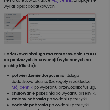
się na konto, w zakładce
Mój cennik
, znajduje się
Koszyk zleceń, importy, integracje
wykaz opłat dodatkowych:
Przesyłki krajowe
Przesyłki międzynarodowe
Palety krajowe i międzynarodowe
Apaczka PRO
Dodatkowa obsługa ma zastosowanie TYLKO
do poniższych interwencji (wykonanych na
Regulaminy i Cenniki
prośbę Klienta):
potwierdzenie doręczenia.
Usługa
dodatkowo płatna. Szczegóły w zakładce
Mój cennik
po wybraniu przewoźnika/usługi,
anulowanie pobrania
po wydaniu przesyłki,
zmiany pobrania
po wydaniu przesyłki,
dodanie pobrania
po wydaniu przesyłki,