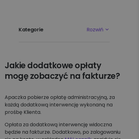
Kategorie
Rozwiń
Najpopularniejsze tematy
Jakie dodatkowe opłaty
Pierwsze kroki
mogę zobaczyć na fakturze?
Ustawienia
Płatności i faktury
Apaczka pobierze opłatę administracyjną, za
każdą dodatkową interwencję wykonaną na
prośbę Klienta.
Reklamacje
Opłata za dodatkową interwencję widoczna
Nadawanie
będzie na fakturze. Dodatkowo, po zalogowaniu