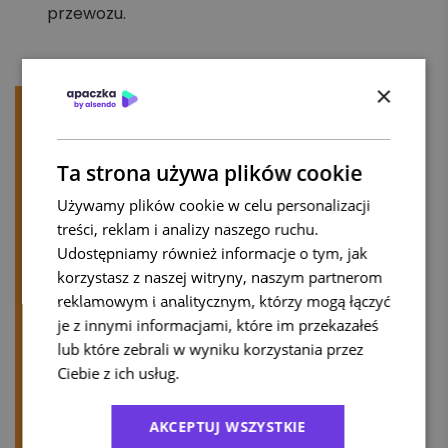
przewozu.
×
Przeczytaj także:
Ta strona używa plików cookie
Kiedy otrzymam informację o dopłacie
Używamy plików cookie w celu personalizacji
do przesyłki?
treści, reklam i analizy naszego ruchu.
Dopłaty i audyty
Udostępniamy również informacje o tym, jak
korzystasz z naszej witryny, naszym partnerom
Reklamacje faktur
reklamowym i analitycznym, którzy mogą łączyć
je z innymi informacjami, które im przekazałeś
Kiedy wystawiamy fakturę korygującą
lub które zebrali w wyniku korzystania przez
Nota korygująca
Ciebie z ich usług.
Polityka prywatności
AKCEPTUJ WSZYSTKIE