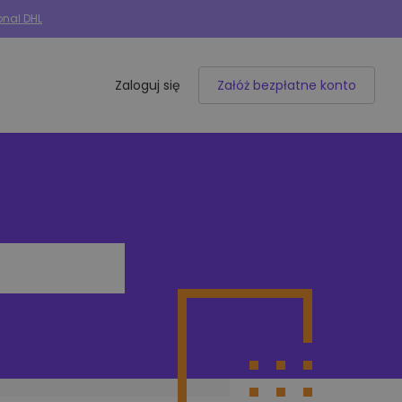
onal DHL
Zaloguj się
Załóż bezpłatne konto
Integracje e-commerce
50+ dostępnych integracji
Allegro
Woocommerce
Shoper
IdoSell
BaseLinker
Selly