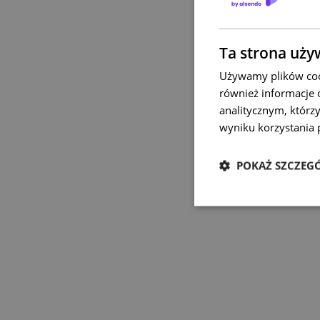
Ta strona uży
Używamy plików cook
również informacje 
analitycznym, którzy
wyniku korzystania p
POKAŻ SZCZEG