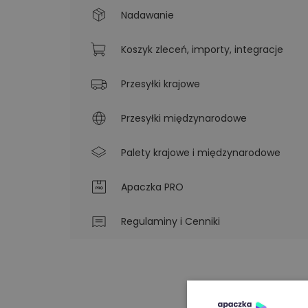
Nadawanie
Koszyk zleceń, importy, integracje
Przesyłki krajowe
Przesyłki międzynarodowe
Palety krajowe i międzynarodowe
Apaczka PRO
Regulaminy i Cenniki