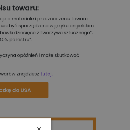
su towaru:
cje o materiale i przeznaczeniu towaru.
usi być sporządzona w języku angielskim.
abawki dziecięce z tworzywa sztucznego”,
0% poliestru”.
zyczyna opóźnień i może skutkować
owarów znajdziesz
tutaj.
czkę do USA
×