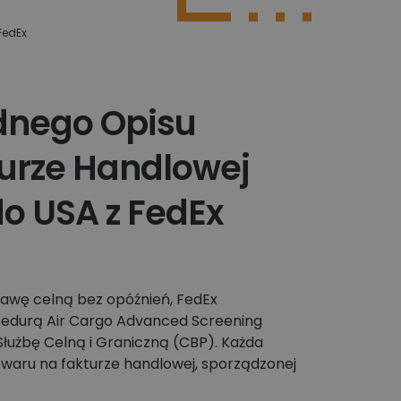
FedEx
Poznaj więcej integracji
dnego Opisu
urze Handlowej
o USA z FedEx
rawę celną bez opóźnień, FedEx
edurą Air Cargo Advanced Screening
użbę Celną i Graniczną (CBP). Każda
owaru na fakturze handlowej, sporządzonej