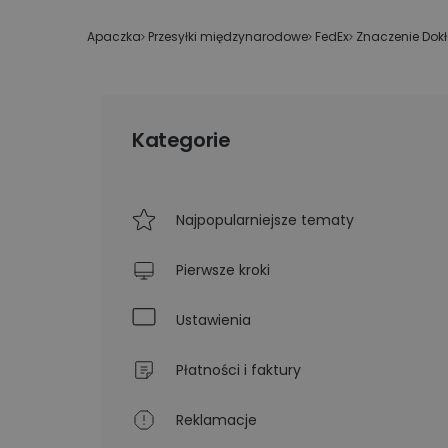
Technologiczne roz
Kurier wielkogabarytowy
wysyłkowe dla duż
Apaczka
»
Przesyłki międzynarodowe
»
FedEx
»
Znaczenie Dok
biznesu
Wysyłka opon kurierem
Apaczka PRO
Kategorie
Najpopularniejsze tematy
Pierwsze kroki
Ustawienia
Płatności i faktury
Reklamacje