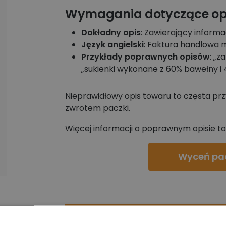
Wymagania dotyczące opi
Dokładny opis
: Zawierający informa
Język angielski
: Faktura handlowa m
Przykłady poprawnych opisów
: „z
„sukienki wykonane z 60% bawełny i 4
Nieprawidłowy opis towaru to częsta pr
zwrotem paczki.
Więcej informacji o poprawnym opisie t
Wyceń pa