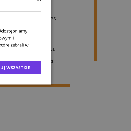
taj także
 celnej dla firmy – UPS
ja 01.01.2022)
. Udostępniamy
awy celnej dla FedEx
mowym i
które zebrali w
y przy wysyłce poza UE
e UE – warunki nadania
UJ WSZYSTKIE