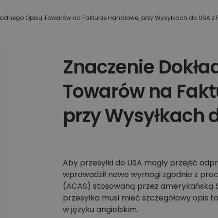
Apaczka.pl i partnerów
wiązania
ego
ładnego Opisu Towarów na Fakturze Handlowej przy Wysyłkach do USA z 
Nowy Panel Klienta
Poznaj więcej firm
Znaczenie Dokła
Towarów na Fakt
przy Wysyłkach d
Aby przesyłki do USA mogły przejść odp
wprowadził nowe wymogi zgodnie z proc
(ACAS) stosowaną przez amerykańską Sł
przesyłka musi mieć szczegółowy opis t
w języku angielskim.