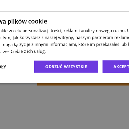
Przeczy
Dokumentacja odprawy
wa plików cookie
(Aktualizac
ie w celu personalizacji treści, reklam i analizy naszego ruchu
Dokumentacja odpr
o tym, jak korzystasz z naszej witryny, naszym partnerom rekla
 mogą łączyć je z innymi informacjami, które im przekazałeś lub 
Dokumenty i procedur
rzez Ciebie z ich usług.
Polityka prywatności
Eksport poza granic
ÓŁY
ODRZUĆ WSZYSTKIE
AKCEPT