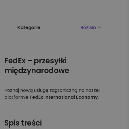
Kategorie
Rozwiń
Najpopularniejsze tematy
FedEx – przesyłki
Pierwsze kroki
międzynarodowe
Ustawienia
Płatności i faktury
Poznaj nową usługę zagraniczną na naszej
platformie
FedEx International Economy
.
Reklamacje
Nadawanie
Spis treści