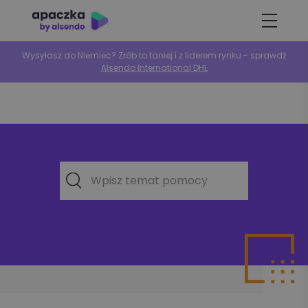
Wysyłasz do Niemiec? Zrób to taniej i z liderem rynku - sprawdź
Alsendo International DHL
Wpisz temat pomocy