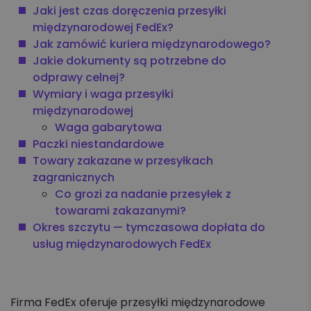
Koszyk zleceń, importy, integracje
Jaki jest czas doręczenia przesyłki
międzynarodowej FedEx?
Jak zamówić kuriera międzynarodowego?
Przesyłki krajowe
Jakie dokumenty są potrzebne do
odprawy celnej?
Przesyłki międzynarodowe
Wymiary i waga przesyłki
międzynarodowej
Palety krajowe i międzynarodowe
Waga gabarytowa
Paczki niestandardowe
Apaczka PRO
Towary zakazane w przesyłkach
zagranicznych
Regulaminy i Cenniki
Co grozi za nadanie przesyłek z
towarami zakazanymi?
Okres szczytu — tymczasowa dopłata do
usług międzynarodowych FedEx
Firma FedEx oferuje przesyłki międzynarodowe