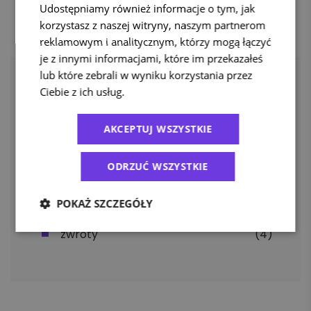
Udostępniamy również informacje o tym, jak
korzystasz z naszej witryny, naszym partnerom
reklamowym i analitycznym, którzy mogą łączyć
je z innymi informacjami, które im przekazałeś
lub które zebrali w wyniku korzystania przez
Ciebie z ich usług.
Polityka prywatności
Tagi
AKCEPTUJ WSZYSTKIE
apaczka pro
(5)
logistyka
(11)
ODRZUĆ WSZYSTKIE
przesyłka
(9)
przesyłki
niestandardowe
(19)
POKAŻ SZCZEGÓŁY
user experience
(6)
zwroty
(4)