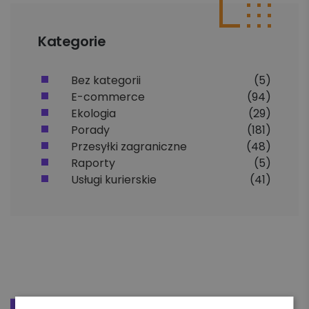
Kategorie
Bez kategorii
(5)
E-commerce
(94)
Ekologia
(29)
Porady
(181)
Przesyłki zagraniczne
(48)
Raporty
(5)
Usługi kurierskie
(41)