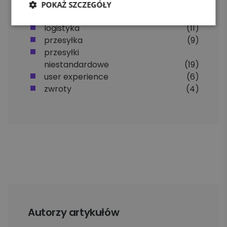
POKAŻ SZCZEGÓŁY
apaczka pro
(5)
logistyka
(11)
przesyłka
(9)
przesyłki
niestandardowe
(19)
user experience
(6)
zwroty
(4)
Autorzy artykułów