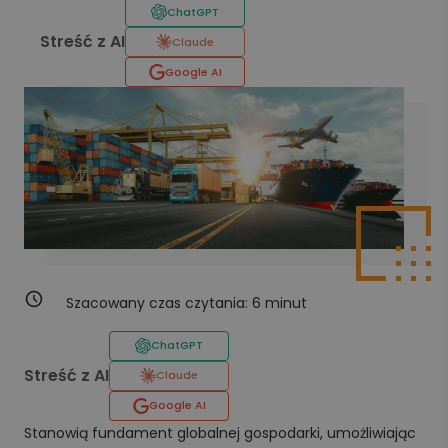
ChatGPT
Streść z AI
Claude
Google AI
Szacowany czas czytania:
6
minut
ChatGPT
Streść z AI
Claude
Google AI
Stanowią fundament globalnej gospodarki, umożliwiając