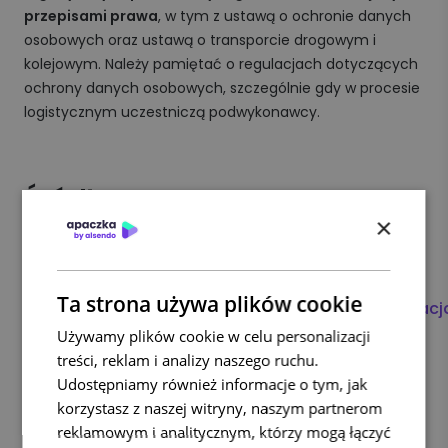
przepisami prawa
, w tym z ustawą o ochronie danych
osobowych oraz ustawą o transporcie drogowym i
kolejowym. Należy pamiętać o regulacjach dotyczących
ochrony danych osobowych, szczególnie gdy w procesie
logistycznym uczestniczą podwykonawcy.
Źródła:
×
https://www.mecalux.pl/artykuly-
logistyczne/badanie-nowoczesne-
technologie-lancuch-dostaw
Ta strona używa plików cookie
https://www.trans.eu/pl/blog/tfc/optymalizacj
kosztow-przewozu-w-firmie-transportowej/
Używamy plików cookie w celu personalizacji
https://www.logistyka.net.pl/bank-
treści, reklam i analizy naszego ruchu.
wiedzy/item/85171-jakosc-w-logistyce-
Udostępniamy również informacje o tym, jak
krotka-charakterystyka
korzystasz z naszej witryny, naszym partnerom
https://desmart.com/pl/oprogramowanie-
reklamowym i analitycznym, którzy mogą łączyć