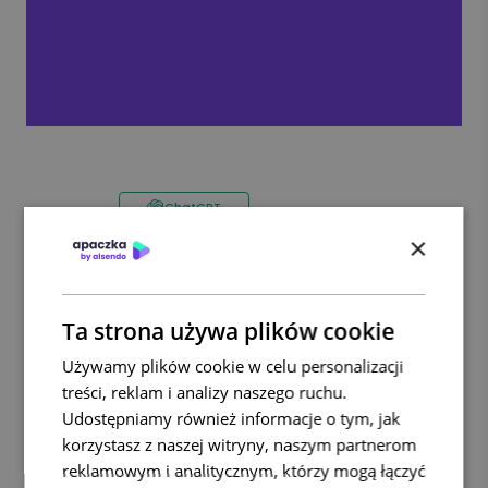
ChatGPT
Streść z AI
×
Claude
Google AI
Ta strona używa plików cookie
Barbara Bochenek
Używamy plików cookie w celu personalizacji
treści, reklam i analizy naszego ruchu.
Pomagam firmom sprawniej zarządzać wysyłką i
Udostępniamy również informacje o tym, jak
budować przewagę w logistyce dzięki trafnej komunikacji
korzystasz z naszej witryny, naszym partnerom
i rzetelnym treściom. Jako specjalistka ds. komunikacji i
reklamowym i analitycznym, którzy mogą łączyć