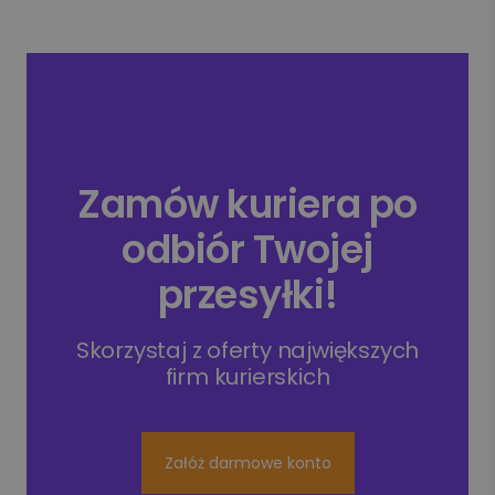
Zamów kuriera po
odbiór Twojej
przesyłki!
Skorzystaj z oferty największych
firm kurierskich
Załóż darmowe konto