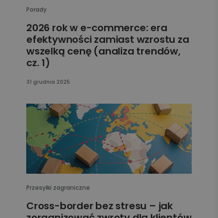
Porady
2026 rok w e-commerce: era
efektywności zamiast wzrostu za
wszelką cenę (analiza trendów,
cz. 1)
31 grudnia 2025
Przesyłki zagraniczne
Cross-border bez stresu – jak
zorganizować zwroty dla klientów