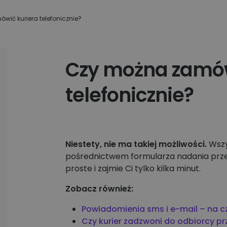
Apaczka.pl i partnerów
wiązania
ego
ić kuriera telefonicznie?
Nowy Panel Klienta
Poznaj więcej firm
Czy można zamów
telefonicznie?
Niestety, nie ma takiej możliwości.
Wszy
pośrednictwem formularza nadania przesy
proste i zajmie Ci tylko kilka minut.
Zobacz również:
Powiadomienia sms i e-mail – na 
Czy kurier zadzwoni do odbiorcy p