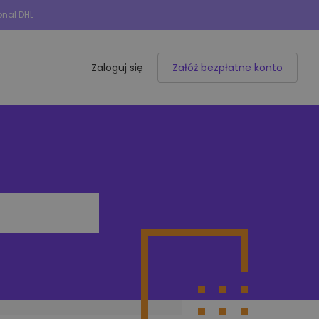
onal DHL
Zaloguj się
Załóż bezpłatne konto
Integracje e-commerce
50+ dostępnych integracji
Allegro
Woocommerce
Shoper
IdoSell
BaseLinker
Selly