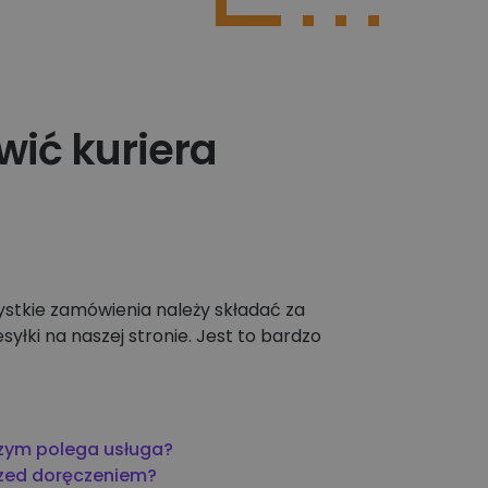
Poznaj więcej integracji
ić kuriera
stkie zamówienia należy składać za
łki na naszej stronie. Jest to bardzo
czym polega usługa?
rzed doręczeniem?