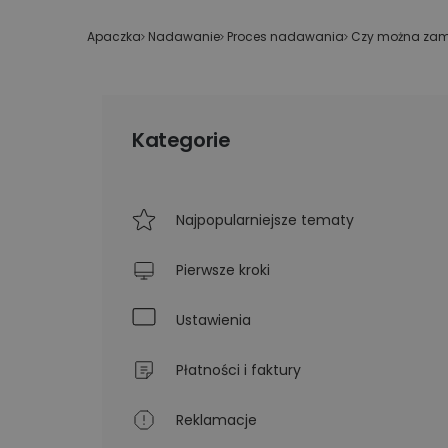
Technologiczne roz
Kurier wielkogabarytowy
wysyłkowe dla duż
Apaczka
»
Nadawanie
»
Proces nadawania
»
Czy można zamów
biznesu
Wysyłka opon kurierem
Apaczka PRO
Kategorie
Najpopularniejsze tematy
Pierwsze kroki
Ustawienia
Płatności i faktury
Reklamacje