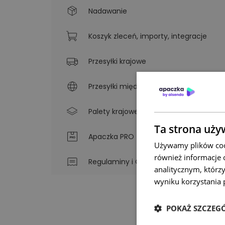
Nadawanie
Koszyk zleceń, importy, integracje
Przesyłki krajowe
Przesyłki międzynarodowe
Palety krajowe i międzynarodowe
Ta strona uży
Apaczka PRO
Używamy plików cook
również informacje 
Regulaminy i Cenniki
analitycznym, którzy
wyniku korzystania p
POKAŻ SZCZEG