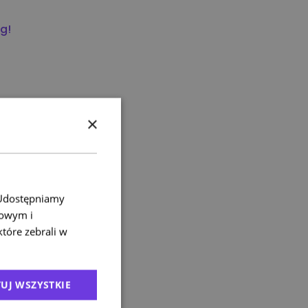
ug!
×
. Udostępniamy
mowym i
które zebrali w
UJ WSZYSTKIE