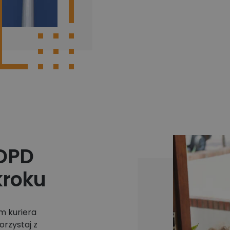
 DPD
kroku
m kuriera
orzystaj z