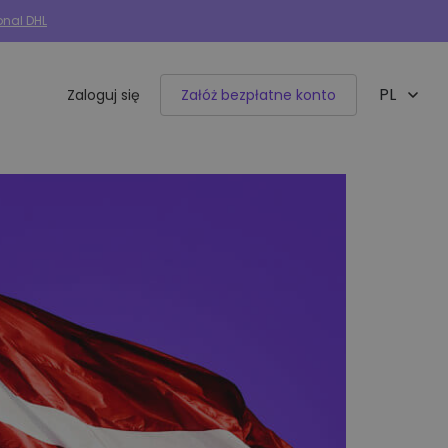
onal DHL
PL
Zaloguj się
Załóż bezpłatne konto
EN
Integracje e-commerce
50+ dostępnych integracji
Allegro
Woocommerce
Shoper
IdoSell
BaseLinker
Selly