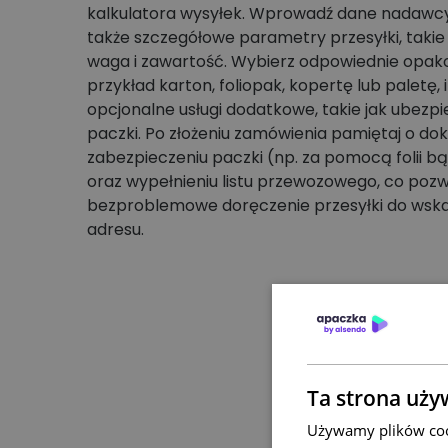
kalkulatora wysyłek. Wprowadź dane nadawcy 
także szczegółowe parametry przesyłki, takie
waga i zawartość. Wybierz odpowiednie opak
przykład karton, foliopak, kopertę lub paletę, 
opcjonalne usługi dodatkowe, takie jak ubezpi
paczki. Po złożeniu zamówienia pamiętaj o d
zabezpieczeniu paczki (np. za pomocą folii b
oraz wypełnieniu listu przewozowego, co pozw
bezproblemowe doręczenie przesyłki do wsk
adresu.
Ta strona uży
Używamy plików cook