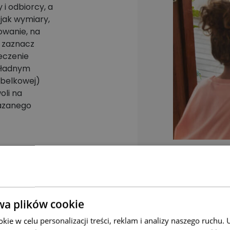
i odbiorcy, a
 jak wymiary,
owanie, na
i zaznacz
eczenie
okładnym
ąbelkowej)
oli na
azanego
wa plików cookie
ie w celu personalizacji treści, reklam i analizy naszego ruchu