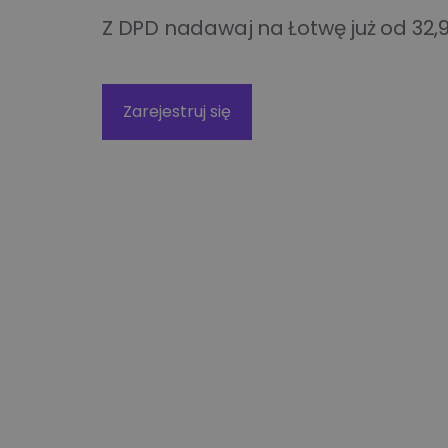
Technologiczne roz
Kurier wielkogabarytowy
Z DPD nadawaj na Łotwę już od 32,98
wysyłkowe dla duż
biznesu
Wysyłka opon kurierem
Apaczka PRO
Zarejestruj się