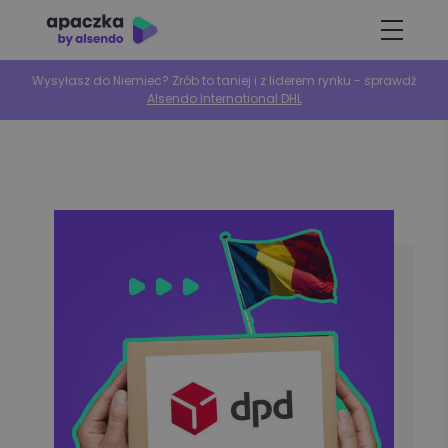
Wysyłasz do Niemiec? Zrób to taniej i z liderem rynku - sprawdź
Alsendo International DHL