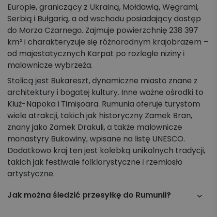
Europie, graniczący z Ukrainą, Mołdawią, Węgrami,
Serbią i Bułgarią, a od wschodu posiadający dostęp
do Morza Czarnego. Zajmuje powierzchnię 238 397
km² i charakteryzuje się różnorodnym krajobrazem –
od majestatycznych Karpat po rozległe niziny i
malownicze wybrzeża.
Stolicą jest Bukareszt, dynamiczne miasto znane z
architektury i bogatej kultury. Inne ważne ośrodki to
Kluż-Napoka i Timișoara. Rumunia oferuje turystom
wiele atrakcji, takich jak historyczny Zamek Bran,
znany jako Zamek Drakuli, a także malownicze
monastyry Bukowiny, wpisane na listę UNESCO.
Dodatkowo kraj ten jest kolebką unikalnych tradycji,
takich jak festiwale folklorystyczne i rzemiosło
artystyczne.
Jak można śledzić przesyłkę do Rumunii?
Przesyłkę można śledzić online na stronie Apaczka.pl,