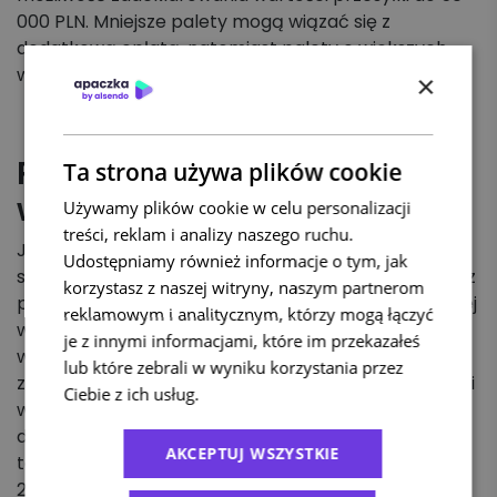
000 PLN. Mniejsze palety mogą wiązać się z
dodatkową opłatą, natomiast palety o większych
wymiarach nie są akceptowane do transportu.
×
Paczka DPD do Rumunii –
Ta strona używa plików cookie
wycena indywidualna
Używamy plików cookie w celu personalizacji
treści, reklam i analizy naszego ruchu.
Jeśli Twoja paczka do Rumunii przekracza
Udostępniamy również informacje o tym, jak
standardowe wymiary lub wagę akceptowaną przez
korzystasz z naszej witryny, naszym partnerom
przewoźnika, możesz skorzystać z opcji indywidualnej
reklamowym i analitycznym, którzy mogą łączyć
wyceny. Zaloguj się do Panelu Klienta Apaczka, wejdź
je z innymi informacjami, które im przekazałeś
w zakładkę „Formularz kontaktowy” i zgłoś
lub które zebrali w wyniku korzystania przez
zapotrzebowanie. Każdy parametr, taki jak wymiary i
Ciebie z ich usług.
Polityka prywatności
waga przesyłki, zostanie oceniony osobno, aby
dobrać najkorzystniejszą formę transportu. Istnieje
AKCEPTUJ WSZYSTKIE
także możliwość ubezpieczenia przesyłki do kwoty
200 tys. zł. Czas dostawy zależy od dostępnych opcji