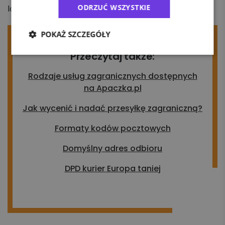
ODRZUĆ WSZYSTKIE
logistycznych przewoźnika.
POKAŻ SZCZEGÓŁY
Przeczytaj także:
Rodzaje usług zagranicznych dostępnych
na Apaczka.pl
Jak wycenić i nadać przesyłkę zagraniczną?
Formaty kodów pocztowych
Domyślny adres odbioru
DPD kurier Europa taniej