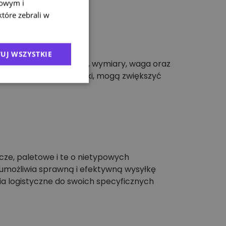
mowym i
które zebrali w
UJ WSZYSTKIE
orcy, sposób doręczenia, wymiary, waga oraz
jak ubezpieczenie paczki, mogą zwiększyć
cze, paletowe i te o nietypowych
 umożliwia sprawną i efektywną wysyłkę
ia logistyczne do swoich specyficznych