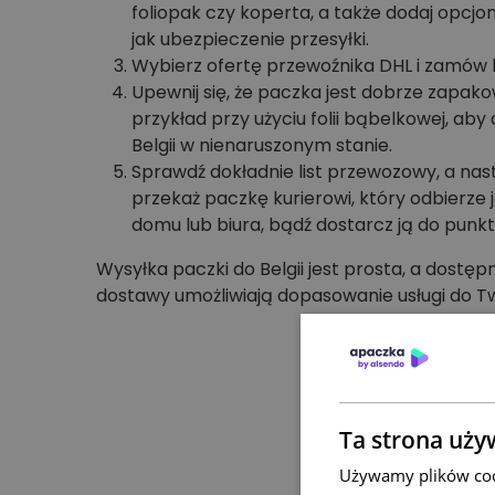
foliopak czy koperta, a także dodaj opcjon
jak ubezpieczenie przesyłki.
Wybierz ofertę przewoźnika DHL i zamów k
Upewnij się, że paczka jest dobrze zapak
przykład przy użyciu folii bąbelkowej, aby
Belgii w nienaruszonym stanie.
Sprawdź dokładnie list przewozowy, a nas
przekaż paczkę kurierowi, który odbierze 
domu lub biura, bądź dostarcz ją do punkt
Wysyłka paczki do Belgii jest prosta, a dostęp
dostawy umożliwiają dopasowanie usługi do T
Ta strona uży
Używamy plików cook