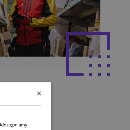
×
. Udostępniamy