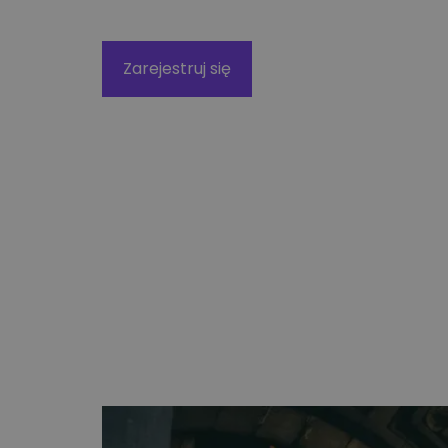
Technologiczne roz
Kurier wielkogabarytowy
wysyłkowe dla duż
biznesu
Zarejestruj się
Wysyłka opon kurierem
Apaczka PRO