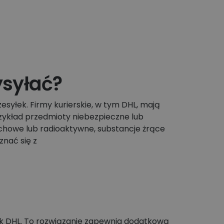
ysyłać?
syłek. Firmy kurierskie, w tym DHL, mają
zykład przedmioty niebezpieczne lub
chowe lub radioaktywne, substancje żrące
znać się z
ek DHL. To rozwiązanie zapewnia dodatkową