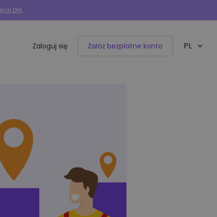
onal DHL
PL
Zaloguj się
Załóż bezpłatne konto
EN
Integracje e-commerce
50+ dostępnych integracji
Allegro
Woocommerce
Shoper
IdoSell
BaseLinker
Selly