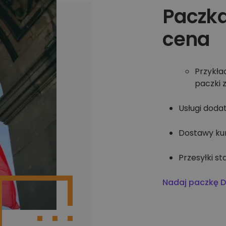
Paczka
cena
Przykła
paczki 
Usługi doda
Dostawy kur
Przesyłki s
Nadaj paczkę DH