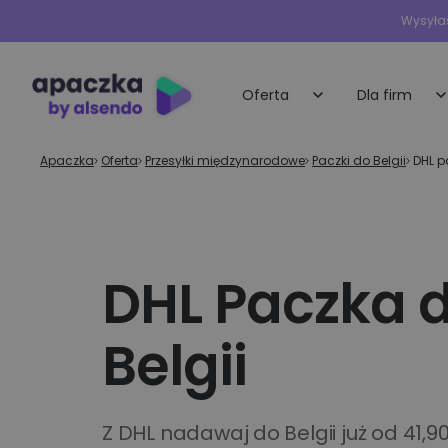
Wysyłas
Oferta
Dla firm
Apaczka
»
Oferta
»
Przesyłki międzynarodowe
»
Paczki do Belgii
»
DHL p
Małe i średnie 
Przesyłki krajowe
Indywidualna oferta
Nadawaj przesyłki do rąk własnych i
obsługa dla każdej 
punktów odbioru
DHL Paczka 
E-sklepy
Przesyłki międzynarodowe
Dedykowane rozwią
Belgii
e-commerce
Wysyłka palet
Wysyłaj najbardziej wymagające ładun
Duże firmy i
platformy
Przesyłki ekspresowe
Z DHL nadawaj do Belgii już od 41,90
technologiczn