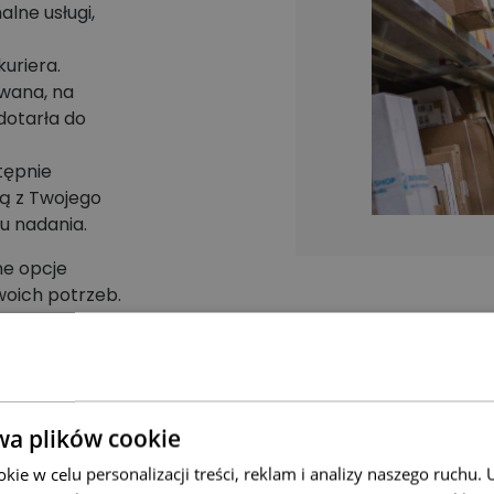
alne usługi,
uriera.
owana, na
 dotarła do
tępnie
ją z Twojego
u nadania.
ne opcje
woich potrzeb.
wa plików cookie
ie w celu personalizacji treści, reklam i analizy naszego ruchu