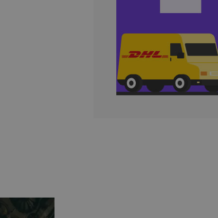
Apaczka.pl i partnerów
wiązania
ego
Nowy Panel Klienta
Poznaj więcej firm