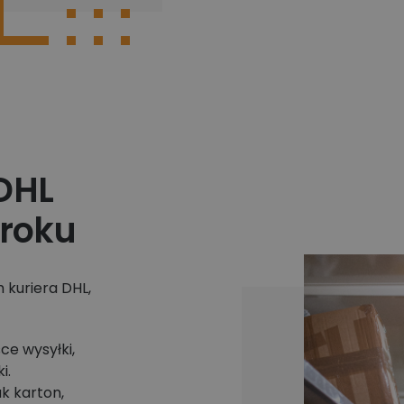
DHL
kroku
 kuriera DHL,
ce wysyłki,
i.
k karton,