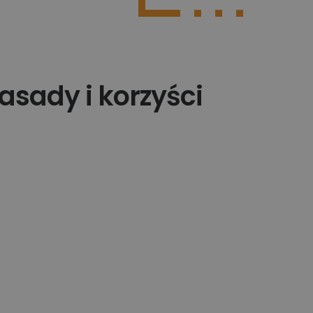
Poznaj więcej integracji
asady i korzyści
?