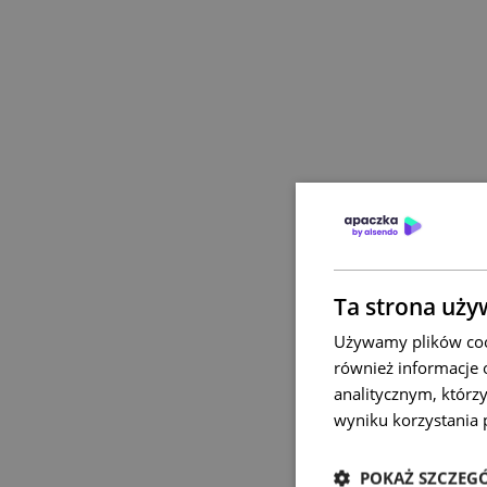
Ta strona uży
Używamy plików cook
również informacje 
analitycznym, którzy
wyniku korzystania p
POKAŻ SZCZEG