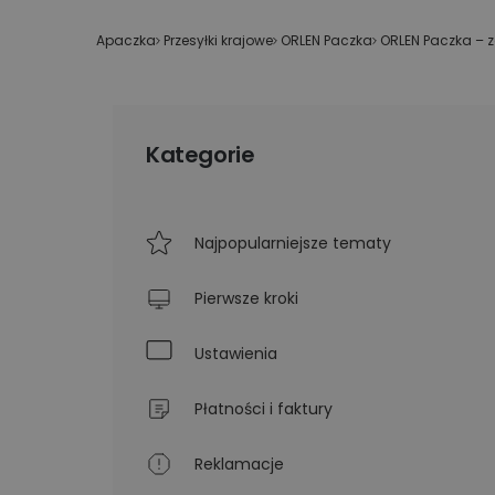
Technologiczne roz
Kurier wielkogabarytowy
wysyłkowe dla duż
Apaczka
»
Przesyłki krajowe
»
ORLEN Paczka
»
ORLEN Paczka – z
biznesu
Wysyłka opon kurierem
Apaczka PRO
Kategorie
Najpopularniejsze tematy
Pierwsze kroki
Ustawienia
Płatności i faktury
Reklamacje