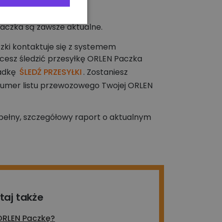
 Paczka są zawsze aktualne.
zki kontaktuje się z systemem
hcesz śledzić przesyłkę ORLEN Paczka
adkę
ŚLEDŹ PRZESYŁKI
. Zostaniesz
numer listu przewozowego Twojej ORLEN
z pełny, szczegółowy raport o aktualnym
taj także
ORLEN Paczkę?