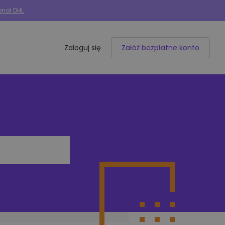
onal DHL
Zaloguj się
Załóż bezpłatne konto
Integracje e-commerce
50+ dostępnych integracji
Allegro
Woocommerce
Shoper
IdoSell
BaseLinker
Selly