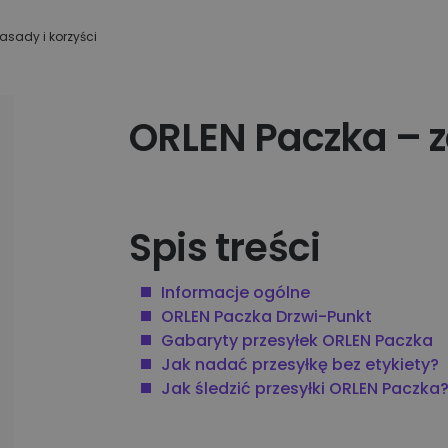
Apaczka.pl i partnerów
wiązania
ego
asady i korzyści
Nowy Panel Klienta
Poznaj więcej firm
ORLEN Paczka – z
Spis treści
Informacje ogólne
ORLEN Paczka Drzwi-Punkt
Gabaryty przesyłek ORLEN Paczka
Jak nadać przesyłkę bez etykiety?
Jak śledzić przesyłki ORLEN Paczka