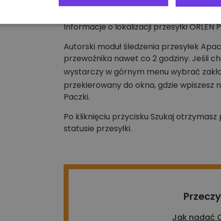
Informacje o lokalizacji przesyłki ORLEN
Autorski moduł śledzenia przesyłek Apac
przewoźnika nawet co 2 godziny. Jeśli c
wystarczy w górnym menu wybrać zakł
przekierowany do okna, gdzie wpiszesz 
Paczki.
Po kliknięciu przycisku Szukaj otrzymas
statusie przesyłki.
Przeczy
Jak nadać 