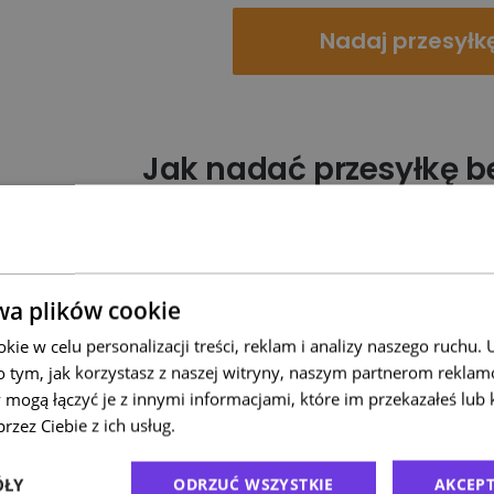
Nadaj przesyłk
Jak nadać przesyłkę be
Nadajesz paczkę jak zwykle w syste
Otrzymujesz numer przesyłki.
Zapisujesz numer na paczce.
wa plików cookie
Zostawiasz ją w punkcie ORLEN Pacz
ie w celu personalizacji treści, reklam i analizy naszego ruchu
Alternatywnie możesz skorzystać z aplik
o tym, jak korzystasz z naszej witryny, naszym partnerom rekla
użyciu kodu QR.
 mogą łączyć je z innymi informacjami, które im przekazałeś lub 
rzez Ciebie z ich usług.
Polityka prywatności
Jak śledzić przesyłki 
ÓŁY
ODRZUĆ WSZYSTKIE
AKCEPT