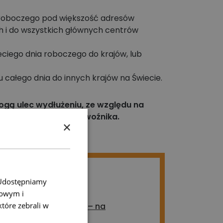
 roboczego pod większość adresów
 i do wszystkich głównych centrów
eciego dnia roboczego do krajów, lub
 całego dnia do innych krajów na Świecie.
gą ulec wydłużeniu, ze względu na
niezależnych od przewoźnika.
×
. Udostępniamy
taj także:
mowym i
które zebrali w
omienia sms i e-mail – na
o polega?