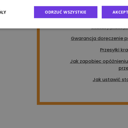
Akcje wysyłkowe – nadaj 
ÓŁY
ODRZUĆ WSZYSTKIE
AKCEPT
prz
Statusy przesył
Gwarancja doręczenie pr
Przesyłki kr
Jak zapobiec opóźnieniu
prze
Jak ustawić sta