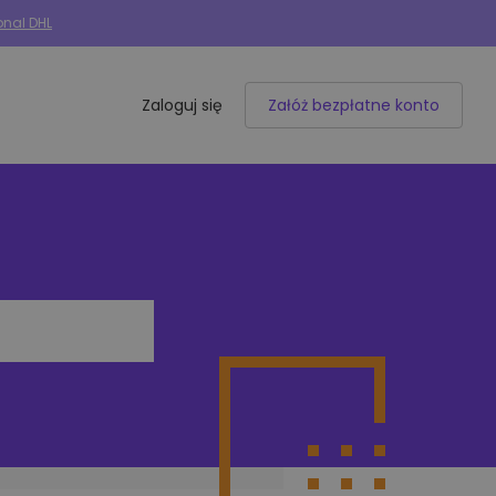
onal DHL
Zaloguj się
Załóż bezpłatne konto
Integracje e-commerce
50+ dostępnych integracji
Allegro
Woocommerce
Shoper
IdoSell
BaseLinker
Selly