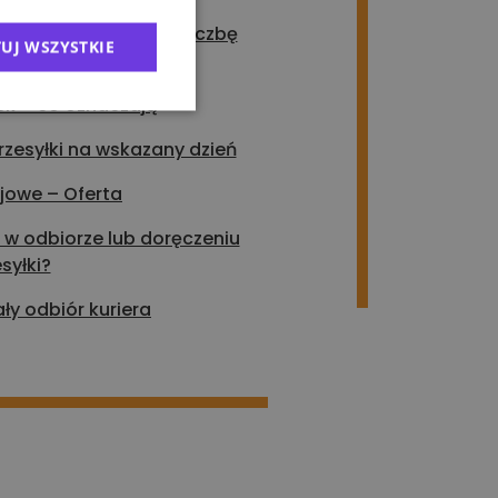
szybko i łatwo dużą liczbę
UJ WSZYSTKIE
esyłek
ek – co oznaczają
zesyłki na wskazany dzień
ajowe – Oferta
 w odbiorze lub doręczeniu
syłki?
ły odbiór kuriera