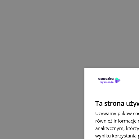
Ta strona uży
Używamy plików cook
również informacje 
analitycznym, którzy
wyniku korzystania p