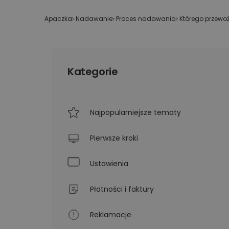
Technologiczne roz
Kurier wielkogabarytowy
wysyłkowe dla duż
Apaczka
»
Nadawanie
»
Proces nadawania
»
Którego przewoź
biznesu
Wysyłka opon kurierem
Apaczka PRO
Kategorie
Najpopularniejsze tematy
Pierwsze kroki
Ustawienia
Płatności i faktury
Reklamacje