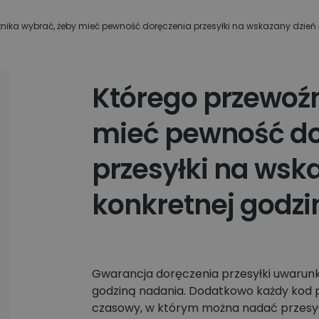
Apaczka.pl i partnerów
wiązania
ego
nika wybrać, żeby mieć pewność doręczenia przesyłki na wskazany dzień 
Nowy Panel Klienta
Poznaj więcej firm
Którego przewoź
mieć pewność do
przesyłki na wska
konkretnej godzi
Gwarancja doręczenia przesyłki uwarun
godziną nadania. Dodatkowo każdy kod 
czasowy, w którym można nadać przesył