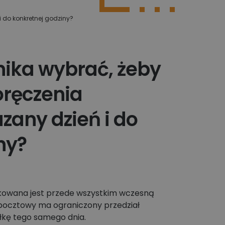
i do konkretnej godziny?
Poznaj więcej integracji
nika wybrać, żeby
ręczenia
zany dzień i do
ny?
kowana jest przede wszystkim wczesną
pocztowy ma ograniczony przedział
kę tego samego dnia.