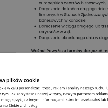
europejskich centrów biznesowych,
Doręczenie do końca drugiego dnia
firmowych w Stanach Zjednoczonych
biznesowych w Kanadzie,
Doręczenie w ciągu drugiego lub trz
terytoriów w Azji,
Doręczenie określonego dnia w ciągu
Ważne! Powyższe terminy doręczeń mo
odprawę celną lub z innych powodów 
wa plików cookie
ie w celu personalizacji treści, reklam i analizy naszego ruchu
Przeczy
o tym, jak korzystasz z naszej witryny, naszym partnerom rekla
 mogą łączyć je z innymi informacjami, które im przekazałeś lub 
Preawizacja oraz powiad
rzez Ciebie z ich usług.
Polityka prywatności
czym t