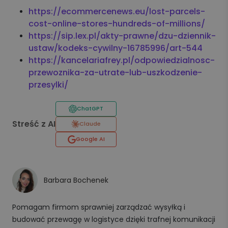
https://ecommercenews.eu/lost-parcels-
cost-online-stores-hundreds-of-millions/
https://sip.lex.pl/akty-prawne/dzu-dziennik-
ustaw/kodeks-cywilny-16785996/art-544
https://kancelariafrey.pl/odpowiedzialnosc-
przewoznika-za-utrate-lub-uszkodzenie-
przesylki/
ChatGPT
Streść z AI
Claude
Google AI
Barbara Bochenek
Pomagam firmom sprawniej zarządzać wysyłką i
budować przewagę w logistyce dzięki trafnej komunikacji