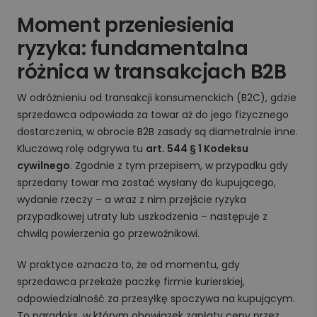
Moment przeniesienia
ryzyka: fundamentalna
różnica w transakcjach B2B
W odróżnieniu od transakcji konsumenckich (B2C), gdzie
sprzedawca odpowiada za towar aż do jego fizycznego
dostarczenia, w obrocie B2B zasady są diametralnie inne.
Kluczową rolę odgrywa tu
art. 544 § 1 Kodeksu
cywilnego
. Zgodnie z tym przepisem, w przypadku gdy
sprzedany towar ma zostać wysłany do kupującego,
wydanie rzeczy – a wraz z nim przejście ryzyka
przypadkowej utraty lub uszkodzenia – następuje z
chwilą powierzenia go przewoźnikowi.
W praktyce oznacza to, że od momentu, gdy
sprzedawca przekaże paczkę firmie kurierskiej,
odpowiedzialność za przesyłkę spoczywa na kupującym.
To paradoks, w którym obowiązek zapłaty ceny przez