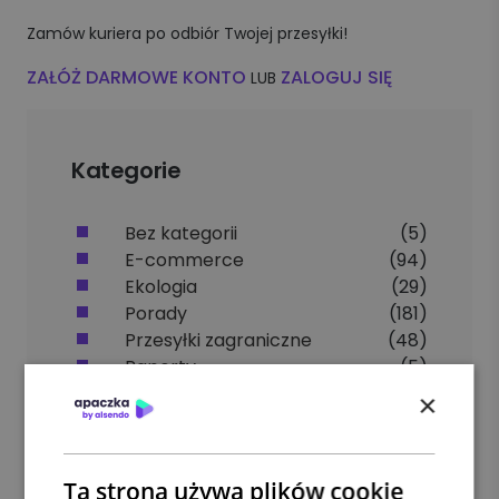
Zamów kuriera po odbiór Twojej przesyłki!
ZAŁÓŻ DARMOWE KONTO
ZALOGUJ SIĘ
LUB
Kategorie
Bez kategorii
(5)
E-commerce
(94)
Ekologia
(29)
Porady
(181)
Przesyłki zagraniczne
(48)
Raporty
(5)
Usługi kurierskie
(41)
×
Ta strona używa plików cookie