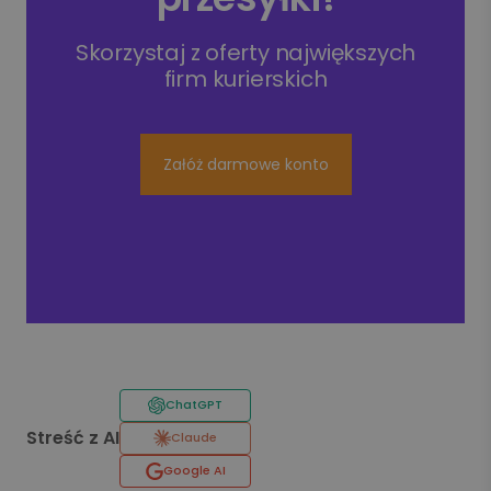
Skorzystaj z oferty największych
firm kurierskich
Załóż darmowe konto
ChatGPT
Streść z AI
Claude
Google AI