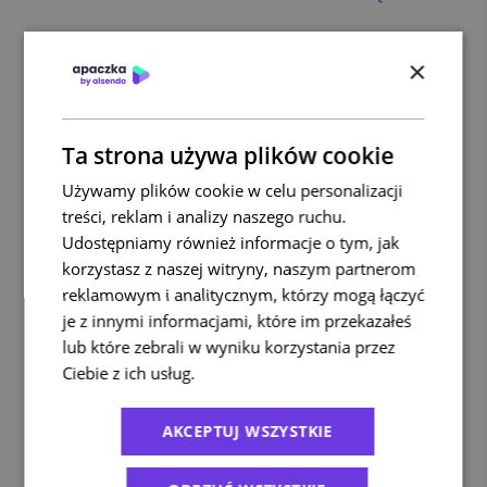
×
Kategorie
Bez kategorii
(5)
Ta strona używa plików cookie
E-commerce
(94)
Używamy plików cookie w celu personalizacji
Ekologia
(29)
treści, reklam i analizy naszego ruchu.
Porady
(181)
Udostępniamy również informacje o tym, jak
Przesyłki zagraniczne
(48)
korzystasz z naszej witryny, naszym partnerom
Raporty
(5)
reklamowym i analitycznym, którzy mogą łączyć
Usługi kurierskie
(41)
je z innymi informacjami, które im przekazałeś
lub które zebrali w wyniku korzystania przez
Ciebie z ich usług.
Polityka prywatności
AKCEPTUJ WSZYSTKIE