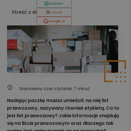
ChatGPT
Streść z AI
Claude
Google AI
Szacowany czas czytania:
7
minut
Nadając paczkę musisz umieścić na niej list
przewozowy, nazywany również etykietą. Co to
jest list przewozowy? Jakie informacje znajdują
się na liście przewozowym oraz dlaczego tak
ważne jest umieszczenie go na przesyłce?