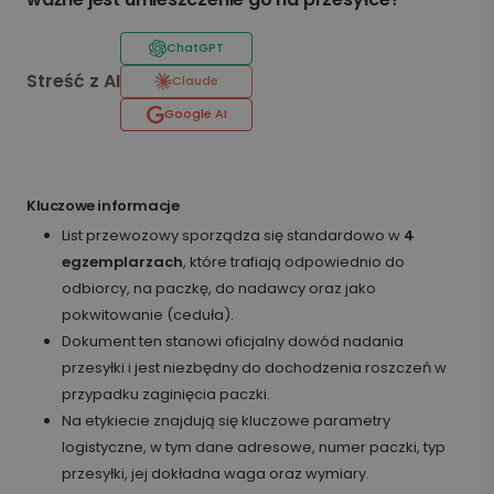
ChatGPT
Streść z AI
Claude
Google AI
Kluczowe informacje
List przewozowy sporządza się standardowo w
4
egzemplarzach
, które trafiają odpowiednio do
odbiorcy, na paczkę, do nadawcy oraz jako
pokwitowanie (ceduła).
Dokument ten stanowi oficjalny dowód nadania
przesyłki i jest niezbędny do dochodzenia roszczeń w
przypadku zaginięcia paczki.
Na etykiecie znajdują się kluczowe parametry
logistyczne, w tym dane adresowe, numer paczki, typ
przesyłki, jej dokładna waga oraz wymiary.