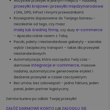
Wszystkie przesyłki w jednym miejscu - nadawaj
przesyłki krajowe
przesyłki międzynarodowe
i
z DHL, DPD, InPost i innymi przewoźnikami.
Rozwiązania dopasowane do Twojego biznesu -
niezależnie od tego, czy masz
małą lub średnią firmę
e-commerce
, czy duży
– Apaczka rośnie razem z Tobą.
Paczki, palety i niestandardowe gabaryty - szerokie
wybór i bezpieczny transport – także dla przesyłek
niestandardowych.
Automatyzacja, która oszczędza Twój czas -
integracje e-commerce
darmowe
, masowe
nadania, automatyczne generowanie etykiet i
śledzenie przesyłek w czasie rzeczywistym.
Bez umów, bez zobowiązań - jedna faktura, jeden
panel, jeden partner logistyczny.
Zamów kuriera po odbiór Twojej przesyłki!
ZAŁÓŻ DARMOWE KONTO
ZALOGUJ SIĘ
LUB