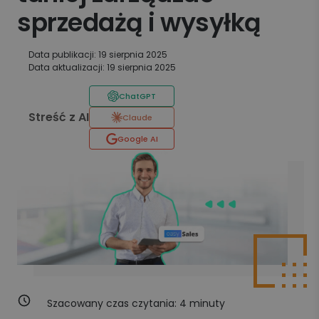
sprzedażą i wysyłką
Data publikacji: 19 sierpnia 2025
Data aktualizacji: 19 sierpnia 2025
ChatGPT
Streść z AI
Claude
Google AI
Szacowany czas czytania:
4
minuty