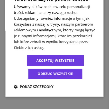
Używamy plików cookie w celu personalizacji
Zamów kuriera po odbiór Twojej przesyłki!
treści, reklam i analizy naszego ruchu.
ZAŁÓŻ DARMOWE KONTO
ZALOGUJ SIĘ
LUB
Udostępniamy również informacje o tym, jak
korzystasz z naszej witryny, naszym partnerom
reklamowym i analitycznym, którzy mogą łączyć
je z innymi informacjami, które im przekazałeś
Kategorie
lub które zebrali w wyniku korzystania przez
Ciebie z ich usług.
Polityka prywatności
Bez kategorii
(5)
E-commerce
(94)
AKCEPTUJ WSZYSTKIE
Ekologia
(29)
Porady
(181)
ODRZUĆ WSZYSTKIE
Przesyłki zagraniczne
(48)
Raporty
(5)
POKAŻ SZCZEGÓŁY
Usługi kurierskie
(41)