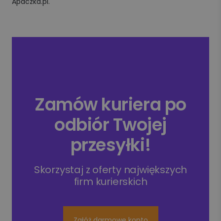
Apaczka.pl.
Zamów kuriera po
odbiór Twojej
przesyłki!
Skorzystaj z oferty największych
firm kurierskich
Załóż darmowe konto