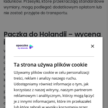
ładunków. Przesyłki, które przekraczają standardowe
wymiary, mogą podlegać dodatkowym opłatom lub
nie zostać przyjęte do transportu.
Paczka do Holandii – wycena
indywidualna
×
Wysyłka paczek do Holandii staje się coraz bardziej
popularna, szczególnie w przypadku transportu
drogowego. W ramach usług Apaczka, nietypowe
Ta strona używa plików cookie
przesyłki do Holandii wymagają indywidualnej
Używamy plików cookie w celu personalizacji
wyceny. Dzięki temu można dokładnie oszacować
treści, reklam i analizy naszego ruchu.
koszty i czas transportu, co pomaga w optymalizacji
Udostępniamy również informacje o tym, jak
całego procesu wysyłki. Taka usługa jest szczególnie
korzystasz z naszej witryny, naszym partnerom
przydatna dla przesyłek, które przekraczają
reklamowym i analitycznym, którzy mogą łączyć
standardowe wymiary lub wagę, umożliwiając
je z innymi informacjami, które im przekazałeś
dostosowanie oferty do specyficznych potrzeb
lub które zebrali w wyniku korzystania przez