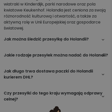
wiatraki w Kinderdijk, parki narodowe oraz pola
kwiatowe Keukenhof. Holandia jest ceniona za swoją
różnorodność kulturową i otwartość, a także za
aktywną rolę w Unii Europejskiej oraz gospodarce
światowej.
Jak można śledzić przesyłkę do Holandii?
Przesyłkę można śledzić online na stronie Apaczka.pl,
wpisując numer listu przewozowego w zakładce
Jakie rodzaje przesyłek można nadać do Holandii?
„Śledzenie przesyłki”.
Za pośrednictwem Apaczka.pl można wysyłać różne
typy przesyłek, w tym: paczki standardowe, przesyłki
Jak długo trwa dostawa paczki do Holandii
paletowe, niestandardowe (o nietypowych
kurierem DHL?
wymiarach i kształtach), a także przesyłki lotnicze i
Przesyłki nadane kurierem DHL do Holandii są
drobnicowe.
zazwyczaj doręczane między 2 do 5 dni od momentu
Czy przesyłki do tego kraju wymagają odprawy
nadania.
celnej?
Przy wysyłce do krajów należących do Unii