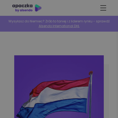
Wysyłasz do Niemiec? Zrób to taniej i z liderem rynku - sprawdź
Alsendo International DHL