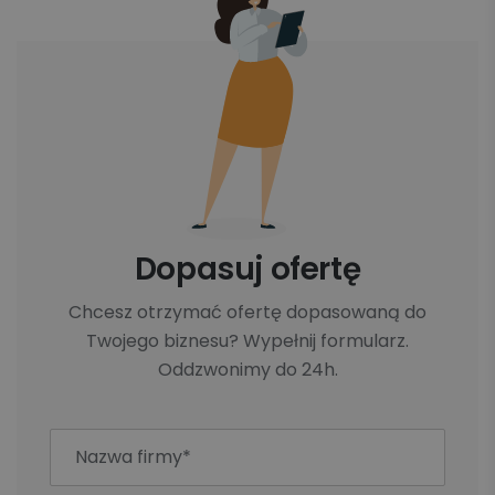
Europejskiej odprawa celna nie jest wymagana –
paczki nadawane są jak przesyłki krajowe. W
przypadku wysyłki do krajów spoza UE, odprawa
celna jest konieczna i wymaga przygotowania
odpowiednich dokumentów, takich jak faktura
handlowa czy deklaracja celna.
Dopasuj ofertę
Chcesz otrzymać ofertę dopasowaną do
Twojego biznesu? Wypełnij formularz.
Oddzwonimy do 24h.