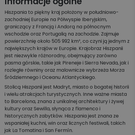
Informacje ogólne
Hiszpania to piękny kraj położony w południowo-
zachodniej Europie na Półwyspie Iberyjskim,
graniczący z Francją i Andorą na północnym
wschodzie oraz Portugalią na zachodzie. Zajmuje
powierzchnię około 505 992 km², co czyni ją jednym z
największych krajów w Europie. Krajobraz Hiszpanii
jest niezwykle różnorodny, obejmujący zarówno
pasma górskie, takie jak Pireneje i Sierra Nevada, jak i
rozległe równiny oraz malownicze wybrzeża Morza
Śródziemnego i Oceanu Atlantyckiego.
Stolicą Hiszpanii jest Madryt, miasto o bogatej historii
i wielu atrakcjach turystycznych. Inne ważne miasta
to Barcelona, znana z unikalnej architektury i żywej
kultury oraz Sewilla, słynąca z flamenco i
historycznych zabytków. Hiszpania jest znana ze
wspaniałej kuchni, win oraz licznych festiwali, takich
jak La Tomatina i San Fermín.