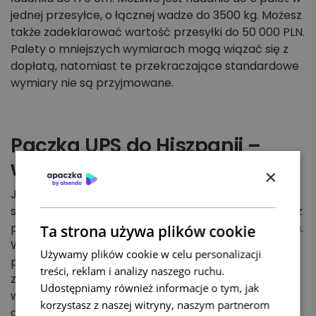
jednej przesyłce, o łącznej wadze do 3500 kg. Możesz
także zadeklarować wartość przesyłki do 50 000 PLN.
Palety o mniejszych wymiarach mogą wiązać się z
dopłatą, natomiast te przekraczające standardowe
wymiary nie są przyjmowane.
Paczka UPS do Hiszpanii –
wycena indywidualna
×
Jeśli Twoja paczka do Hiszpanii przekracza
standardowe wymiary lub wagę akceptowaną przez
przewoźnika, konieczna będzie indywidualna wycena.
Ta strona używa plików cookie
W tym celu zaloguj się do Panelu Klienta Apaczka,
Używamy plików cookie w celu personalizacji
przejdź do zakładki „Formularz kontaktowy” i dodaj
treści, reklam i analizy naszego ruchu.
zgłoszenie. Każdy parametr przesyłki, taki jak
Udostępniamy również informacje o tym, jak
wymiary i waga, jest oceniany osobno, aby
korzystasz z naszej witryny, naszym partnerom
dostosować najlepsze rozwiązanie transportowe.