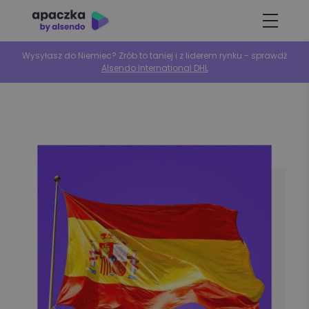
Wysyłasz do Niemiec? Zrób to taniej i z liderem rynku - sprawdź
Alsendo International DHL