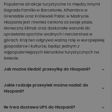
Popularne atrakcje turystyczne to między innymi
Sagrada Família w Barcelonie, Alhambra w
Grenadzie oraz Królewski Pałac w Madrycie.
Hiszpania jest również ceniona za swoje plaże,
słoneczny klimat oraz doskonałe warunki do
uprawiania sportów wodnych i narciarstwa w
górach. Kraj ten odgrywa ważną rolę w europejskiej
gospodarce i kulturze, będąc jednym z
najpopularniejszych kierunków turystycznych na
świecie.
Jak można śledzić przesyłkę do Hiszpanii?
Przesyłkę można śledzić online na stronie Apaczka.pl,
wpisując numer listu przewozowego w zakładce
Jakie rodzaje przesyłek można nadać do
„Śledzenie przesyłki”.
Hiszpanii?
Za pośrednictwem Apaczka.pl można wysyłać różne
typy przesyłek, w tym: paczki standardowe, przesyłki
Ile trwa dostawa UPS do Hiszpanii?