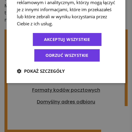
reklamowym i analitycznym, którzy mogą łączyć
Możesz również ubezpieczyć paczkę do kwoty 200
je z innymi informacjami, które im przekazałeś
tys. zł. Czas dostawy zależy od dostępnych
lub które zebrali w wyniku korzystania przez
możliwości logistycznych przewoźnika.
Ciebie z ich usług.
Polityka prywatności
AKCEPTUJ WSZYSTKIE
Przeczytaj także:
ODRZUĆ WSZYSTKIE
Rodzaje usług zagranicznych dostępnych
na Apaczka.pl
POKAŻ SZCZEGÓŁY
Jak wycenić i nadać przesyłkę zagraniczną?
Formaty kodów pocztowych
Domyślny adres odbioru