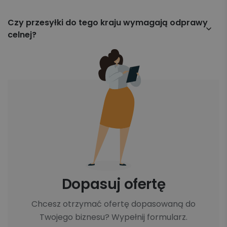
paletowe, niestandardowe (o nietypowych
Przesyłki nadane kurierem UPS do Hiszpanii są
wymiarach i kształtach), a także przesyłki lotnicze i
zazwyczaj doręczane w ciągu 4–5 dni roboczych od
Czy przesyłki do tego kraju wymagają odprawy
drobnicowe.
momentu nadania paczki
celnej?
Nie, ponieważ Hiszpania jest członkiem Unii
Europejskiej, przesyłki nie podlegają odprawie celnej.
Dopasuj ofertę
Chcesz otrzymać ofertę dopasowaną do
Twojego biznesu? Wypełnij formularz.