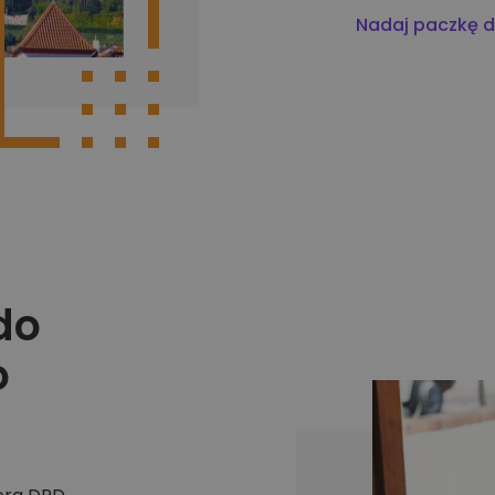
Nadaj paczkę 
do
o