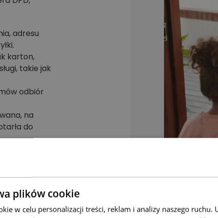
era DPD,
ia, adresu
łki.
k karton,
ługi, takie jak
amów odbiór
owana, na
otarła do
zewozowym, a
ostarcz ją do
Czech jest
 dostosować
wa plików cookie
ie w celu personalizacji treści, reklam i analizy naszego ruchu