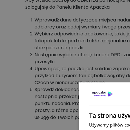
Aby wysłać paczkę do Czech za pomocą kuri
zaloguj się do Panelu Klienta Apaczka.
Wprowadź dane dotyczące miejsca nadan
odbiorcy oraz podaj wymiary i wagę przesy
Wybierz odpowiednie opakowanie, takie ja
foliopak lub koperta, a także opcjonalne us
ubezpieczenie paczki.
Następnie wybierz ofertę kuriera DPD i z
przesyłki.
Upewnij się, że paczka jest solidnie zapak
przykład z użyciem folii bąbelkowej, aby d
Czech w nienaruszonym stanie.
Sprawdź dokładność danych na liście pr
następnie przekaż paczkę kurierowi lub d
punktu nadania. P
roces wysyłki paczki do 
prosty, a różne opcje dostawy pozwalają
Ta strona uży
usługę do Twoich potrzeb.
Używamy plików cook