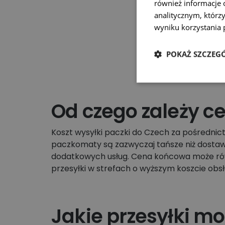
również informacje 
analitycznym, którzy
wyniku korzystania p
POKAŻ SZCZEG
Od czego zależy c
Koszt wysyłki paczki do Czech za pośrednict
paczkomaty są zazwyczaj tańsze niż dostawa
dodatkowych usług. Cena końcowa może równ
przesyłki w strefach o wyższym koszcie obs
Jakie przesyłki m