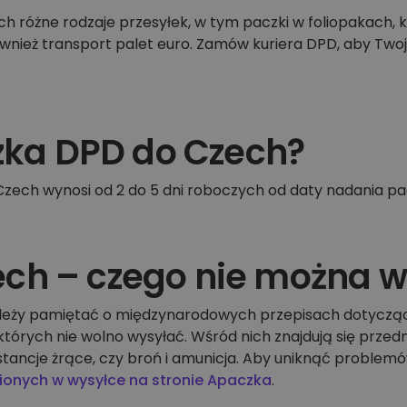
różne rodzaje przesyłek, w tym paczki w foliopakach, 
ównież transport palet euro. Zamów kuriera DPD, aby Twoj
czka DPD do Czech?
zech wynosi od 2 do 5 dni roboczych od daty nadania pac
ch – czego nie można w
ależy pamiętać o międzynarodowych przepisach dotyczący
órych nie wolno wysyłać. Wśród nich znajdują się przedm
tancje żrące, czy broń i amunicja. Aby uniknąć problemó
nionych w wysyłce na stronie Apaczka
.