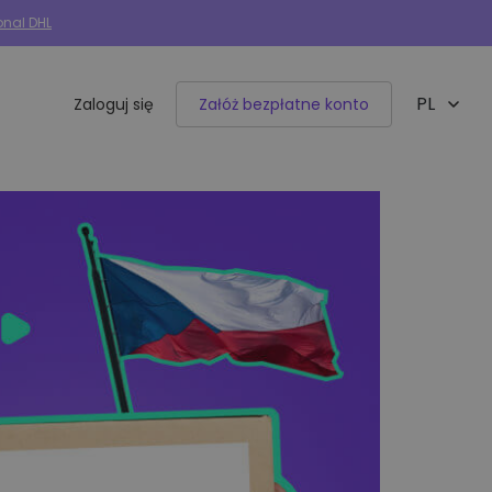
onal DHL
PL
Zaloguj się
Załóż bezpłatne konto
EN
Integracje e-commerce
50+ dostępnych integracji
Allegro
Woocommerce
Shoper
IdoSell
BaseLinker
Selly