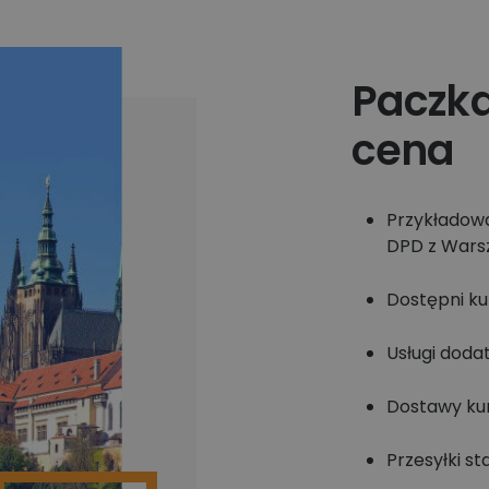
Paczka
cena
Przykładowa
DPD z Warsz
Dostępni ku
Usługi doda
Dostawy kur
Przesyłki s