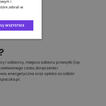
mowym i
które zebrali w
UJ WSZYSTKIE
?
 i odbiorcy, miejsca odbioru przesyłki (np.
oczekiwanego czasu doręczenia i
wa, energetyczna oraz opłata za odbiór
Apaczka.pl.