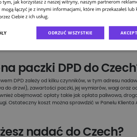
o tym, jak korzystasz z naszej witryny, naszym partnerom rekla
 mogą łączyć je z innymi informacjami, które im przekazałeś lub 
rzez Ciebie z ich usług.
Polityka prywatności
ÓŁY
ODRZUĆ WSZYSTKIE
AKCEPT
ena paczki DPD do Czech
wem DPD zależy od kilku czynników, w tym adresu nadawcy
 do drzwi), zawartości paczki, jej wymiarów, wagi oraz 
ież obejmować opłaty takie jak opłata paliwowa, drogo
ługi. Ostateczny koszt można sprawdzić w Panelu Klienta 
ożesz nadać do Czech?