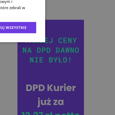
mowym i
które zebrali w
UJ WSZYSTKIE