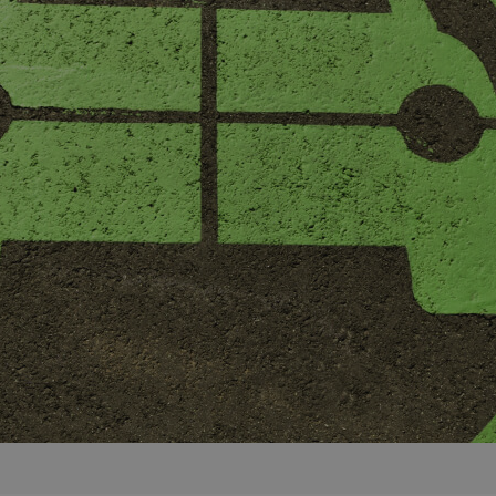
Apaczka.pl i partnerów
wiązania
ego
Nowy Panel Klienta
Poznaj więcej firm