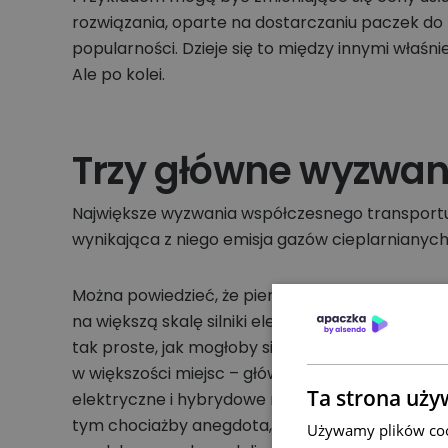
rozwiązania, oparte na dostarczaniu paczek do 
popularności. Dzieje się to między innymi właśn
Ale po kolei.
Trzy główne wyzwan
Największe wyzwania współczesnego transportu 
wynikająca z niego emisja gazów cieplarnianych
Można powiedzieć, że pierwsze wyzwanie jest ł
na większą skalę silniki elektryczne lub wodorow
tak proste, jak mogłoby się wydawać. Oprócz sil
w większości miejsc – głównie poza obszarami mi
Ta strona uży
elektryczne i hybrydowe nie są jeszcze dziś tak w
tym chociażby anegdota, jak mały dystans moż
Używamy plików cook