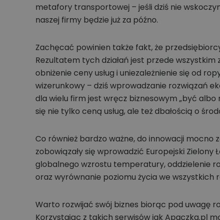
metafory transportowej – jeśli dziś nie wskoczy
naszej firmy będzie już za późno.
Zachęcać powinien także fakt, że przedsiębiorcy
Rezultatem tych działań jest przede wszystkim z
obniżenie ceny usług i uniezależnienie się od ro
wizerunkowy – dziś wprowadzanie rozwiązań ek
dla wielu firm jest wręcz biznesowym „być albo 
się nie tylko ceną usług, ale też dbałością o śro
Co również bardzo ważne, do innowacji mocno z
zobowiązały się wprowadzić Europejski Zielony Ł
globalnego wzrostu temperatury, oddzielenie 
oraz wyrównanie poziomu życia we wszystkich r
Warto rozwijać swój biznes biorąc pod uwagę ro
Korzystając z takich serwisów jak Apaczka.pl m