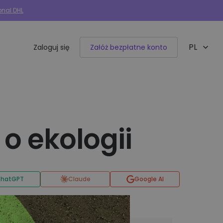
onal DHL
PL
Zaloguj się
Załóż bezpłatne konto
EN
Integracje e-commerce
50+ dostępnych integracji
o ekologii
Allegro
Woocommerce
Shoper
hatGPT
Claude
Google AI
IdoSell
BaseLinker
Selly