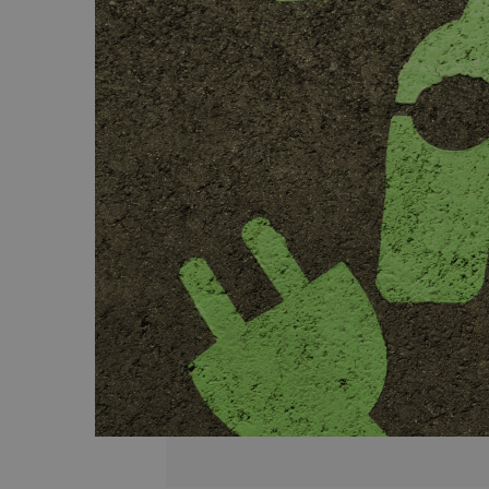
Technologiczne roz
Kurier wielkogabarytowy
wysyłkowe dla duż
biznesu
Wysyłka opon kurierem
Apaczka PRO