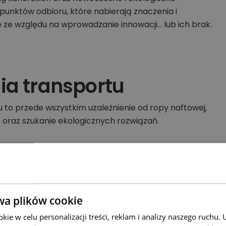
punktów odbioru, które nabierają znaczenia i
ie ze względu na wprowadzanie innowacji… lub ich brak.
ia transportu
to przede wszystkim uzależnienie od ropy naftowej,
 oraz szukanie ekologicznych rozwiązań.
atwe do rozwiązania – ot, wystarczy zacząć produkować
e i problem będzie rozwiązany. Niestety nie jest to aż
ników trzeba przystosować także całą infrastrukturę, a
ejskimi – wręcz zbudować ją od zera. W dodatku silniki
wa plików cookie
ydajne, jak tradycyjne silniki spalinowe. Świadczy o
na pokonać jednym z pierwszych seryjnie
ie w celu personalizacji treści, reklam i analizy naszego ruchu