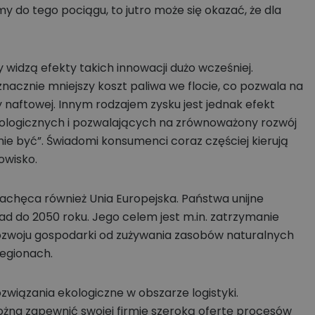
my do tego pociągu, to jutro może się okazać, że dla
 widzą efekty takich innowacji dużo wcześniej.
nacznie mniejszy koszt paliwa we flocie, co pozwala na
py naftowej. Innym rodzajem zysku jest jednak efekt
ologicznych i pozwalających na zrównoważony rozwój
nie być”. Świadomi konsumenci coraz częściej kierują
dowisko.
achęca również Unia Europejska. Państwa unijne
ad do 2050 roku. Jego celem jest m.in. zatrzymanie
rozwoju gospodarki od zużywania zasobów naturalnych
egionach.
związania ekologiczne w obszarze logistyki.
ożna zapewnić swojej firmie szeroką ofertę procesów