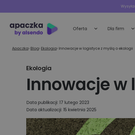
Wysyłas
Oferta
Dla firm
Apaczka
»
Blog
»
Ekologia
»
Innowacje w logistyce z myślą o ekologii
Małe i średnie 
Przesyłki krajowe
Ekologia
Indywidualna oferta
Nadawaj przesyłki do rąk własnych i
obsługa dla każdej 
Innowacje w l
punktów odbioru
E-sklepy
Przesyłki międzynarodowe
Dedykowane rozwią
e-commerce
Data publikacji: 17 lutego 2023
Wysyłka palet
Data aktualizacji: 15 kwietnia 2025
Wysyłaj najbardziej wymagające ładun
Duże firmy i
platformy
Przesyłki ekspresowe
technologiczn