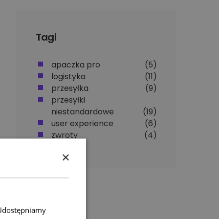
Tagi
apaczka pro
(5)
logistyka
(11)
przesyłka
(9)
przesyłki
niestandardowe
(19)
user experience
(6)
zwroty
(4)
×
. Udostępniamy