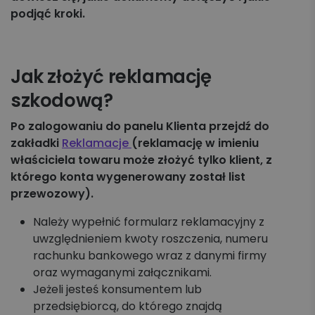
Koszyk zleceń, importy, integracje
podjąć kroki.
Przesyłki krajowe
Jak złożyć reklamację
Przesyłki międzynarodowe
szkodową?
Palety krajowe i międzynarodowe
Po zalogowaniu do panelu Klienta przejdź do
zakładki
Reklamacje
(reklamację w imieniu
Apaczka PRO
właściciela towaru może złożyć tylko klient, z
którego konta wygenerowany został list
Regulaminy i Cenniki
przewozowy).
Należy wypełnić formularz reklamacyjny z
uwzględnieniem kwoty roszczenia, numeru
rachunku bankowego wraz z danymi firmy
oraz wymaganymi załącznikami.
Jeżeli jesteś konsumentem lub
przedsiębiorcą, do którego znajdą