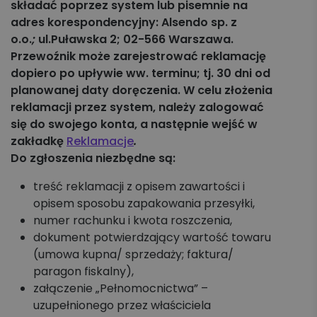
składać poprzez system lub pisemnie na
adres korespondencyjny: Alsendo sp. z
o.o.
;
ul.Puławska 2; 02-566 Warszawa.
Przewoźnik może zarejestrować reklamację
dopiero po upływie ww. terminu; tj. 30 dni od
planowanej daty doręczenia. W celu złożenia
reklamacji przez system, należy zalogować
się do swojego konta, a następnie wejść w
zakładkę
Reklamacje
.
Do zgłoszenia niezbędne są:
treść reklamacji z opisem zawartości i
opisem sposobu zapakowania przesyłki,
numer rachunku i kwota roszczenia,
dokument potwierdzający wartość towaru
(umowa kupna/ sprzedaży; faktura/
paragon fiskalny),
załączenie „Pełnomocnictwa” –
uzupełnionego przez właściciela