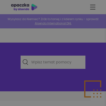
Wysyłasz do Niemiec? Zrób to taniej i z liderem rynku - sprawdź
Alsendo International DHL
Wpisz temat pomocy