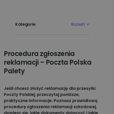
Kategorie
Rozwiń
Najpopularniejsze tematy
Procedura zgłoszenia
Pierwsze kroki
reklamacji – Poczta Polska
Ustawienia
Palety
Płatności i faktury
Jeśli chcesz złożyć reklamację dla przesyłki
Reklamacje
Poczty Polskiej, przeczytaj poniższe,
praktyczne informacje. Poznasz prawidłową
Nadawanie
procedurę zgłoszenia reklamacji szkodowej,
dowiesz się, jakie dokumenty dołączyć i jakie