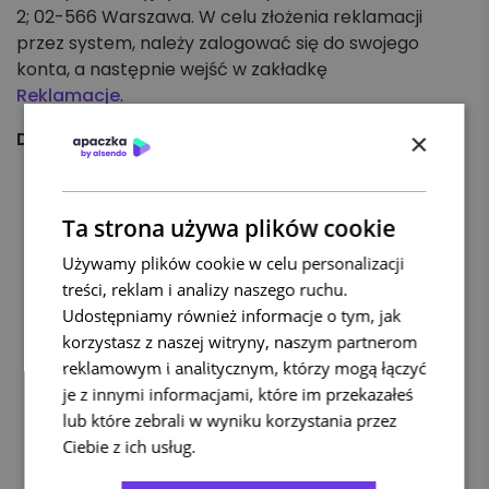
2; 02-566 Warszawa. W celu złożenia reklamacji
przez system, należy zalogować się do swojego
konta, a następnie wejść w zakładkę
Reklamacje
.
Do zgłoszenia niezbędne są:
×
treść reklamacji,
numer rachunku i kwota roszczenia,
Ta strona używa plików cookie
dokument potwierdzający wartość towaru
(umowa kupna/ sprzedaży; faktura/
Używamy plików cookie w celu personalizacji
paragon fiskalny),
treści, reklam i analizy naszego ruchu.
protokół szkody Poczty Polskiej (egzemplarz
Udostępniamy również informacje o tym, jak
należący do poszkodowanego). W
korzystasz z naszej witryny, naszym partnerom
przypadku przesyłek krajowych protokół
reklamowym i analitycznym, którzy mogą łączyć
szkody jest wymagany.
je z innymi informacjami, które im przekazałeś
pełnomocnictwo – uzupełnione przez
lub które zebrali w wyniku korzystania przez
właściciela przesyłki. Wzór i wskazówki, jak
Ciebie z ich usług.
Polityka prywatności
wypełnić dokument – w załączeniu.