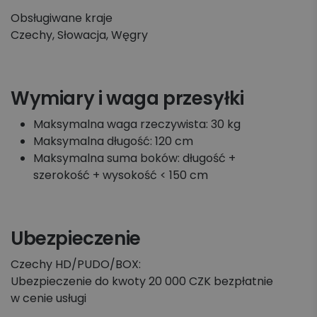
Koszyk zleceń, importy, integracje
Obsługiwane kraje
Czechy, Słowacja, Węgry
Przesyłki krajowe
Przesyłki międzynarodowe
Wymiary i waga przesyłki
Palety krajowe i międzynarodowe
Maksymalna waga rzeczywista: 30 kg
Maksymalna długość: 120 cm
Apaczka PRO
Maksymalna suma boków: długość +
szerokość + wysokość < 150 cm
Regulaminy i Cenniki
Ubezpieczenie
Czechy HD/PUDO/BOX:
Ubezpieczenie do kwoty 20 000 CZK bezpłatnie
w cenie usługi