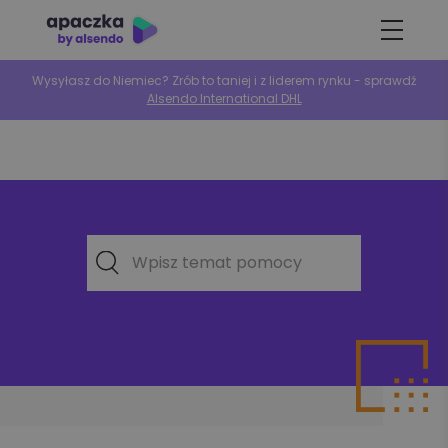
Wysyłasz do Niemiec? Zrób to taniej i z liderem rynku - sprawdź
Alsendo International DHL
Wpisz temat pomocy