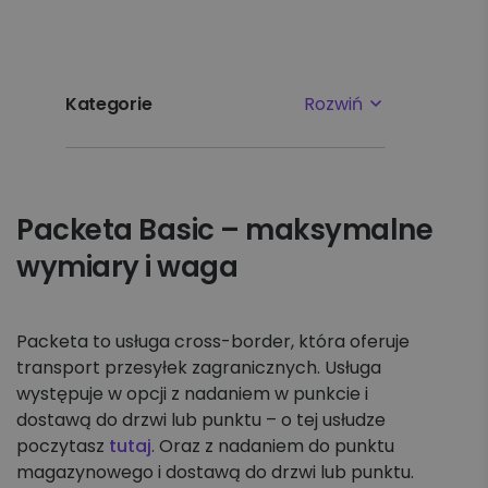
Kategorie
Rozwiń
Najpopularniejsze tematy
Packeta Basic – maksymalne
Pierwsze kroki
wymiary i waga
Ustawienia
Płatności i faktury
Packeta to usługa cross-border, która oferuje
transport przesyłek zagranicznych. Usługa
występuje w opcji z nadaniem w punkcie i
Reklamacje
dostawą do drzwi lub punktu – o tej usłudze
poczytasz
tutaj
. Oraz z nadaniem do punktu
Nadawanie
magazynowego i dostawą do drzwi lub punktu.