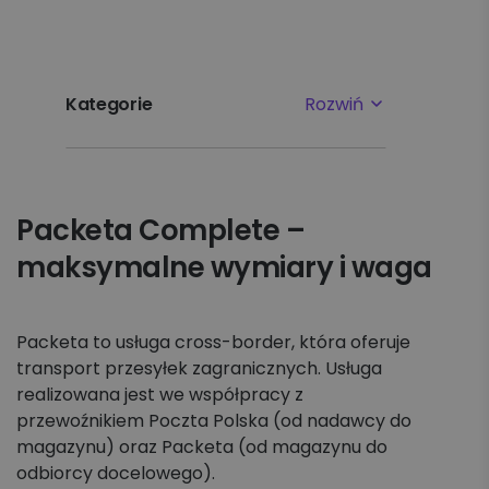
Kategorie
Rozwiń
Najpopularniejsze tematy
Packeta Complete –
Pierwsze kroki
maksymalne wymiary i waga
Ustawienia
Płatności i faktury
Packeta to usługa cross-border, która oferuje
transport przesyłek zagranicznych. Usługa
realizowana jest we współpracy z
Reklamacje
przewoźnikiem Poczta Polska (od nadawcy do
magazynu) oraz Packeta (od magazynu do
Nadawanie
odbiorcy docelowego).