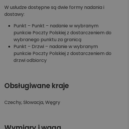
Koszyk zleceń, importy, integracje
W usłudze dostępne są dwie formy nadania i
dostawy:
Przesyłki krajowe
Punkt – Punkt – nadanie w wybranym
punkcie Poczty Polskiej z dostarczeniem do
Przesyłki międzynarodowe
wybranego punktu za granicą
Punkt – Drzwi – nadanie w wybranym
Palety krajowe i międzynarodowe
punkcie Poczty Polskiej z dostarczeniem do
drzwi odbiorcy
Apaczka PRO
Regulaminy i Cenniki
Obsługiwane kraje
Czechy, Słowacja, Węgry
Wymiary i waga