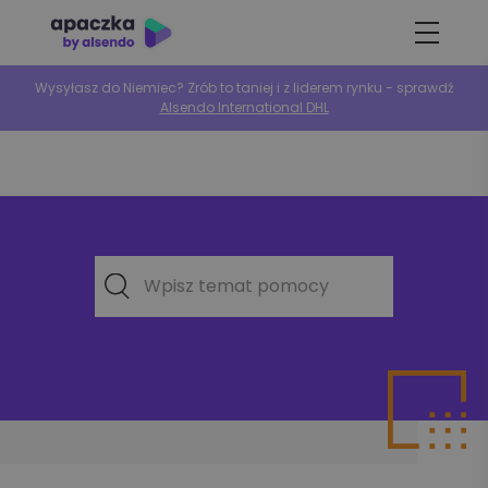
Wysyłasz do Niemiec? Zrób to taniej i z liderem rynku - sprawdź
Alsendo International DHL
Wpisz temat pomocy