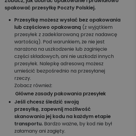
Zobacz, jak dobrać opakowanie i prawidłowo
Koszyk zleceń, importy, integracje
spakować przesyłkę Poczty Polskiej.
Przesyłki krajowe
Przesyłkę możesz wysłać bez opakowania
lub częściowo opakowaną
(z wyjątkiem
przesyłek z zadeklarowaną przez nadawcę
Przesyłki międzynarodowe
wartością). Pod warunkiem, że nie jest
narażona na uszkodzenie lub zaginięcie
Palety krajowe i międzynarodowe
części składowych, ani nie uszkodzi innych
przesyłek. Nalepkę adresową możesz
Apaczka PRO
umieścić bezpośrednio na przesyłanej
rzeczy.
Regulaminy i Cenniki
Zobacz również:
Główne zasady pakowania przesyłek
Jeśli chcesz śledzić swoją
przesyłkę,
zapewnij możliwość
skanowania jej kodu na każdym etapie
transportu.
Bardzo ważne, by kod nie był
załamany ani zagięty.