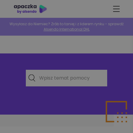
Wysyłasz do Niemiec? Zrób to taniej i z liderem rynku - sprawdź
Alsendo International DHL
Wpisz temat pomocy