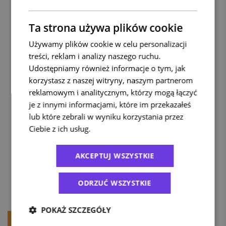
doręczaniu jest możliwe wyłącznie w
przypadku zlecenia realizacji usług
Ta strona używa plików cookie
dodatkowych, takich jak np.: „Ostrożnie”,
„Potwierdzenie odbioru”, „Sprawdzenie
Używamy plików cookie w celu personalizacji
zawartości”),
treści, reklam i analizy naszego ruchu.
ich treść i wizerunek nie są zabronione
Udostępniamy również informacje o tym, jak
prawem.
korzystasz z naszej witryny, naszym partnerom
Możesz zastosować na opakowaniu
reklamowym i analitycznym, którzy mogą łączyć
przesyłki
taśmy samoprzylepne, nalepki i
je z innymi informacjami, które im przekazałeś
napisy, wskazujące na sposób
lub które zebrali w wyniku korzystania przez
postępowania z przesyłką przy jej
Ciebie z ich usług.
Polityka prywatności
przemieszczaniu i doręczaniu, wyłącznie w
przypadku zlecenia realizacji odpowiednich
AKCEPTUJ WSZYSTKIE
usług dodatkowych, a także w przypadku
wybrania ubezpieczenia.
ODRZUĆ WSZYSTKIE
POKAŻ SZCZEGÓŁY