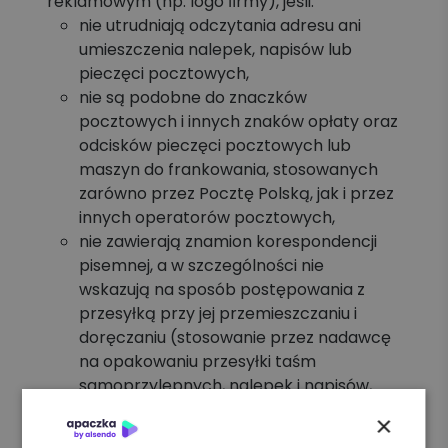
reklamowym (np. logo ﬁrmy), jeśli:
nie utrudniają odczytania adresu ani
umieszczenia nalepek, napisów lub
pieczęci pocztowych,
nie są podobne do znaczków
pocztowych i innych znaków opłaty oraz
odcisków pieczęci pocztowych lub
maszyn do frankowania, stosowanych
zarówno przez Pocztę Polską, jak i przez
innych operatorów pocztowych,
nie zawierają znamion korespondencji
pisemnej, a w szczególności nie
wskazują na sposób postępowania z
przesyłką przy jej przemieszczaniu i
doręczaniu (stosowanie przez nadawcę
na opakowaniu przesyłki taśm
samoprzylepnych, nalepek i napisów,
wskazujących na sposób postępowania
×
z przesyłką przy jej przemieszczaniu i