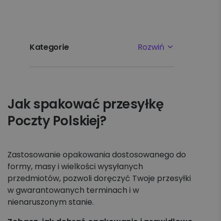
Kategorie
Rozwiń
Najpopularniejsze tematy
Jak spakować przesyłkę
Pierwsze kroki
Poczty Polskiej?
Ustawienia
Płatności i faktury
Zastosowanie opakowania dostosowanego do
formy, masy i wielkości wysyłanych
przedmiotów, pozwoli doręczyć Twoje przesyłki
Reklamacje
w gwarantowanych terminach i w
nienaruszonym stanie.
Nadawanie