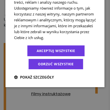
treści, reklam i analizy naszego ruchu.
Udostępniamy również informacje o tym, jak
korzystasz z naszej witryny, naszym partnerom
UWAGA! W tym przypadku, nie można zmienić
reklamowym i analitycznym, którzy mogą łączyć
kwoty doładowania.
je z innymi informacjami, które im przekazałeś
lub które zebrali w wyniku korzystania przez
Ciebie z ich usług.
Polityka prywatności
AKCEPTUJ WSZYSTKIE
Przeczytaj także:
ODRZUĆ WSZYSTKIE
Użytkownik konta – uprawnienia
POKAŻ SZCZEGÓŁY
Preawizacja oraz powiadomienia sms i
e-mail – na czym to polega?
Filmy instruktażowe