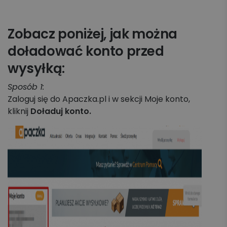
Koszyk zleceń, importy, integracje
Zobacz poniżej, jak można
Przesyłki krajowe
doładować konto przed
Przesyłki międzynarodowe
wysyłką:
Palety krajowe i międzynarodowe
Sposób 1:
Zaloguj się do Apaczka.pl i w sekcji Moje konto,
Apaczka PRO
kliknij
Doładuj konto.
Regulaminy i Cenniki