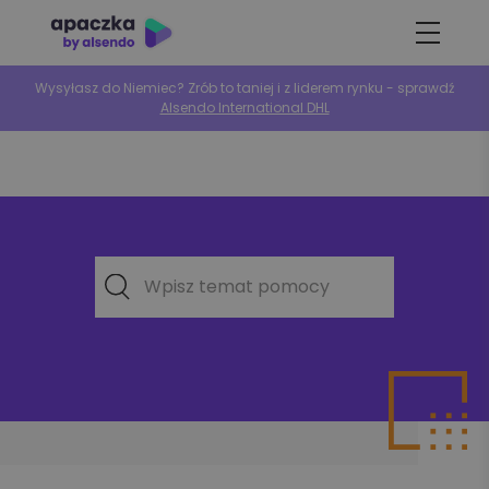
Wysyłasz do Niemiec? Zrób to taniej i z liderem rynku - sprawdź
Alsendo International DHL
Wpisz temat pomocy