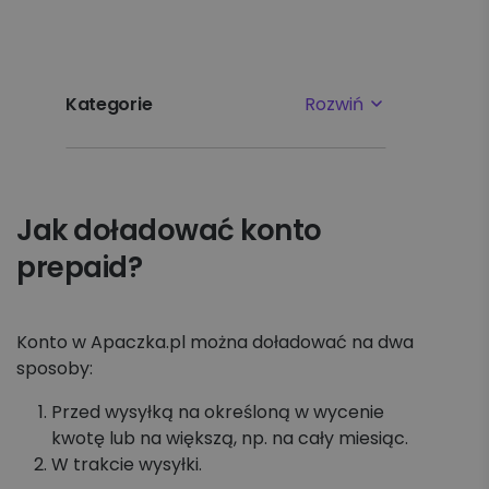
Kategorie
Rozwiń
Najpopularniejsze tematy
Jak doładować konto
Pierwsze kroki
prepaid?
Ustawienia
Płatności i faktury
Konto w Apaczka.pl można doładować na dwa
sposoby:
Reklamacje
Przed wysyłką na określoną w wycenie
kwotę lub na większą, np. na cały miesiąc.
Nadawanie
W trakcie wysyłki.