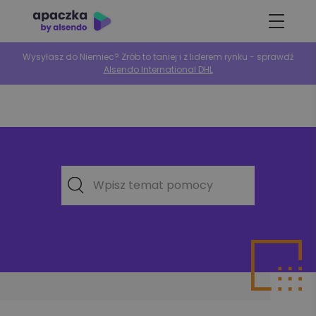
Wysyłasz do Niemiec? Zrób to taniej i z liderem rynku - sprawdź
Alsendo International DHL
Wpisz temat pomocy