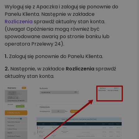
Koszyk zleceń, importy, integracje
Wyloguj się z Apaczka i zaloguj się ponownie do
Panelu Klienta. Następnie w zakładce
Przesyłki krajowe
Rozliczenia
sprawdź aktualny stan konta.
(Uwaga! Opóźnienia mogą również być
Przesyłki międzynarodowe
spowodowane awarią po stronie banku lub
operatora Przelewy 24).
Palety krajowe i międzynarodowe
1.
Zaloguj się ponownie do Panelu Klienta.
Apaczka PRO
2.
Następnie, w zakładce
Rozliczenia
sprawdź
aktualny stan konta.
Regulaminy i Cenniki