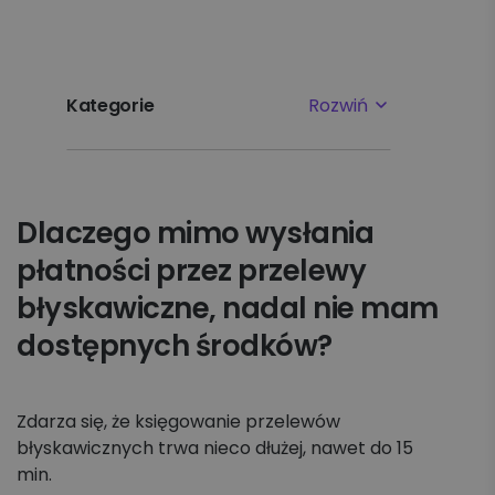
Kategorie
Rozwiń
Najpopularniejsze tematy
Dlaczego mimo wysłania
Pierwsze kroki
płatności przez przelewy
Ustawienia
błyskawiczne, nadal nie mam
dostępnych środków?
Płatności i faktury
Reklamacje
Zdarza się, że księgowanie przelewów
błyskawicznych trwa nieco dłużej, nawet do 15
Nadawanie
min.