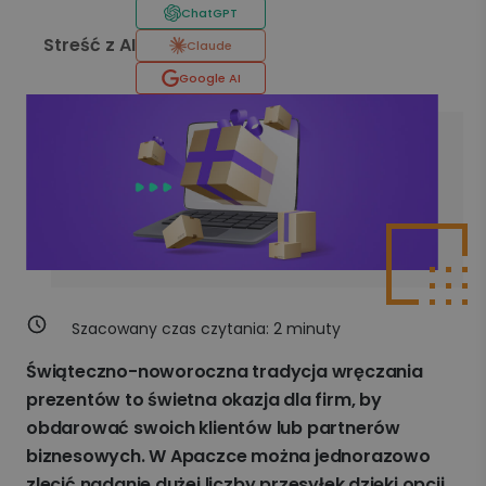
ChatGPT
Streść z AI
Claude
Google AI
Szacowany czas czytania:
2
minuty
Świąteczno-noworoczna tradycja wręczania
prezentów to świetna okazja dla firm, by
obdarować swoich klientów lub partnerów
biznesowych. W Apaczce można jednorazowo
zlecić nadanie dużej liczby przesyłek dzięki opcji