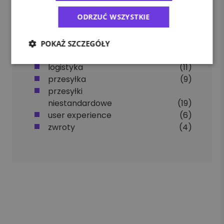
ODRZUĆ WSZYSTKIE
Tagi
POKAŻ SZCZEGÓŁY
apaczka pro
(5)
logistyka
(11)
przesyłka
(9)
przesyłki
niestandardowe
(19)
user experience
(6)
zwroty
(4)