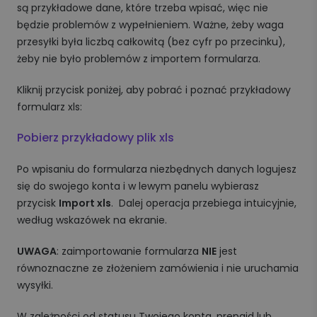
są przykładowe dane, które trzeba wpisać, więc nie
będzie problemów z wypełnieniem. Ważne, żeby waga
przesyłki była liczbą całkowitą (bez cyfr po przecinku),
żeby nie było problemów z importem formularza.
Kliknij przycisk poniżej, aby pobrać i poznać przykładowy
formularz xls:
Pobierz przykładowy plik xls
Po wpisaniu do formularza niezbędnych danych logujesz
się do swojego konta i w lewym panelu wybierasz
przycisk
Import xls
. Dalej operacja przebiega intuicyjnie,
według wskazówek na ekranie.
UWAGA
: zaimportowanie formularza
NIE
jest
równoznaczne ze złożeniem zamówienia i nie uruchamia
wysyłki.
W zależności od statusu Twojego konta, prepaid lub