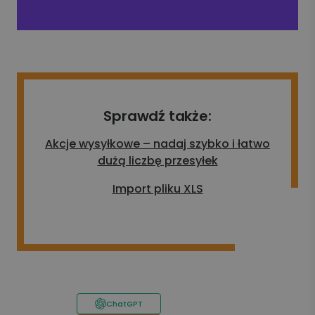
Sprawdź także:
Akcje wysyłkowe – nadaj szybko i łatwo
dużą liczbę przesyłek
Import pliku XLS
ChatGPT