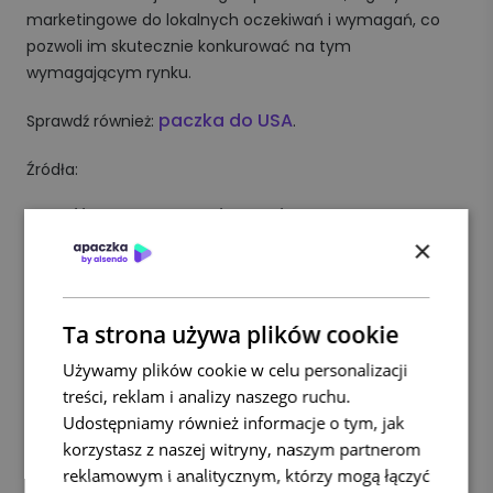
marketingowe do lokalnych oczekiwań i wymagań, co
pozwoli im skutecznie konkurować na tym
wymagającym rynku.
paczka do USA
Sprawdź również:
.
Źródła:
https://www.trade.gov.pl/wiedza/usa-charakterystyka-
×
rynku
https://www.pewresearch.org/short-
reads/2024/09/16/are-you-in-the-american-
Ta strona używa plików cookie
middle-class
Używamy plików cookie w celu personalizacji
https://www.adyen.com/pl_PL/przewodnik-po-
treści, reklam i analizy naszego ruchu.
metodach-platnosci/ameryka-
Udostępniamy również informacje o tym, jak
polnocna/stany-zjednoczone
korzystasz z naszej witryny, naszym partnerom
reklamowym i analitycznym, którzy mogą łączyć