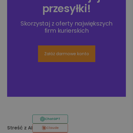
przesyłki!
Skorzystaj z oferty największych
firm kurierskich
Załóż darmowe konto
ChatGPT
Streść z AI
Claude