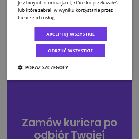
https://www.trade.gov.pl/wiedza/usa-charakterystyka-
je z innymi informacjami, które im przekazałeś
rynku/
lub które zebrali w wyniku korzystania przez
Ciebie z ich usług.
Polityka prywatności
Top 30 Marketplaces in the United States
AKCEPTUJ WSZYSTKIE
https://pl.investing.com/news/stock-market-
news/wydatki-na-zakupy-online-w-usa-w-
okresie-swiatecznym-wzrosly-o-9-ze-
ODRZUĆ WSZYSTKIE
smartfonami-na-czele–adobe-93CH-801036
POKAŻ SZCZEGÓŁY
Zamów kuriera po
odbiór Twojej